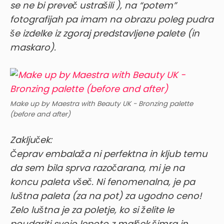
se ne bi preveč ustrašili
), na “potem”
fotografijah pa imam na obrazu poleg pudra
še izdelke iz zgoraj predstavljene palete (in
maskaro).
Make up by Maestra with Beauty UK - Bronzing palette
(before and after)
Zaključek:
Čeprav embalaža ni perfektna in kljub temu
da sem bila sprva razočarana, mi je na
koncu paleta všeč. Ni fenomenalna, je pa
luštna paleta (za na pot) za ugodno ceno!
Zelo luštna je za poletje, ko si želite le
poudariti svojo lepoto z malček šimra in