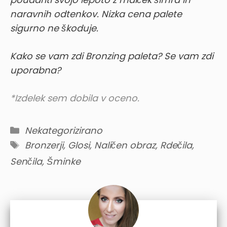
naravnih odtenkov. Nizka cena palete
sigurno ne škoduje.
Kako se vam zdi Bronzing paleta? Se vam zdi
uporabna?
*Izdelek sem dobila v oceno.
Categories
Nekategorizirano
Tags
Bronzerji
,
Glosi
,
Naličen obraz
,
Rdečila
,
Senčila
,
Šminke