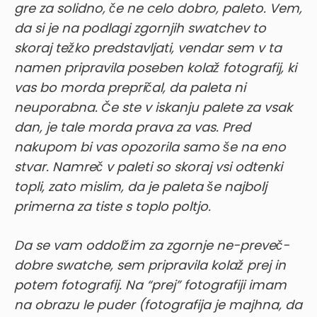
gre za solidno, če ne celo dobro, paleto. Vem,
da si je na podlagi zgornjih swatchev to
skoraj težko predstavljati, vendar sem v ta
namen pripravila poseben kolaž fotografij, ki
vas bo morda prepričal, da paleta ni
neuporabna.
Če ste v iskanju palete za vsak
dan, je tale morda prava za vas. Pred
nakupom bi vas opozorila samo še na eno
stvar. Namreč v paleti so skoraj vsi odtenki
topli, zato mislim, da je paleta še najbolj
primerna za tiste s toplo poltjo.
Da se vam oddolžim za zgornje ne-preveč-
dobre swatche, sem pripravila kolaž prej in
potem fotografij. Na “prej” fotografiji imam
na obrazu le puder (fotografija je majhna, da