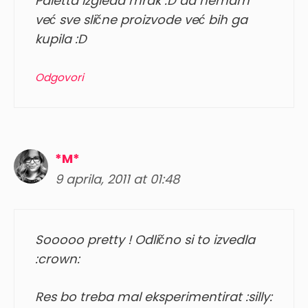
Paletta izgleda mrak :D da nemam
već sve slične proizvode već bih ga
kupila :D
Odgovori
*M*
9 aprila, 2011 at 01:48
Sooooo pretty ! Odlično si to izvedla
:crown:
Res bo treba mal eksperimentirat :silly: