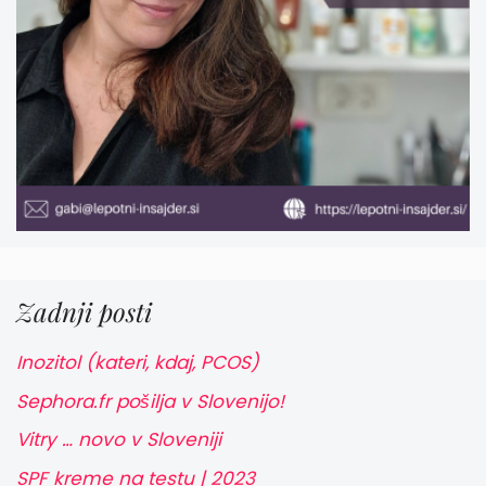
Zadnji posti
Inozitol (kateri, kdaj, PCOS)
Sephora.fr pošilja v Slovenijo!
Vitry … novo v Sloveniji
SPF kreme na testu | 2023