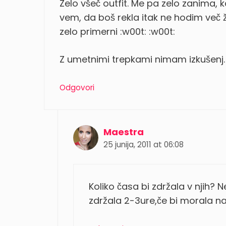
Zelo všeč outfit. Me pa zelo zanima, 
vem, da boš rekla itak ne hodim več ž
zelo primerni :w00t: :w00t:
Z umetnimi trepkami nimam izkušenj. P
Odgovori
Maestra
25 junija, 2011 at 06:08
Koliko časa bi zdržala v njih? N
zdržala 2-3ure,če bi morala na 