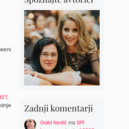
desni
107
,
odnje
Zadnji komentarji
Gabi Nedič
na
SPF