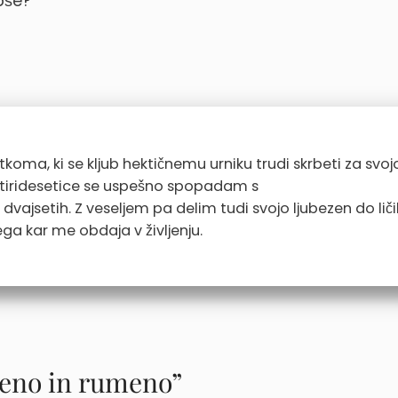
bše?
a, ki se kljub hektičnemu urniku trudi skrbeti za svoj
štiridesetice se uspešno spopadam s
vajsetih. Z veseljem pa delim tudi svojo ljubezen do ličil
ga kar me obdaja v življenju.
leno in rumeno”