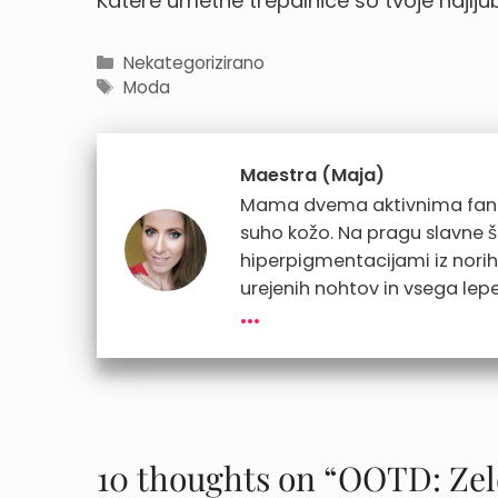
Katere umetne trepalnice so tvoje najlju
Categories
Nekategorizirano
Tags
Moda
Maestra (Maja)
Mama dvema aktivnima fantkom
suho kožo. Na pragu slavne 
hiperpigmentacijami iz norih d
urejenih nohtov in vsega lepe
...
10 thoughts on “OOTD: Ze