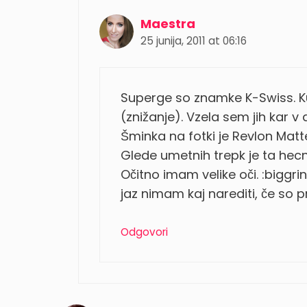
Maestra
25 junija, 2011 at 06:16
Superge so znamke K-Swiss. Ku
(znižanje). Vzela sem jih kar v 
Šminka na fotki je Revlon Matt
Glede umetnih trepk je ta hecn
Očitno imam velike oči. :biggrin
jaz nimam kaj narediti, če so 
Odgovori