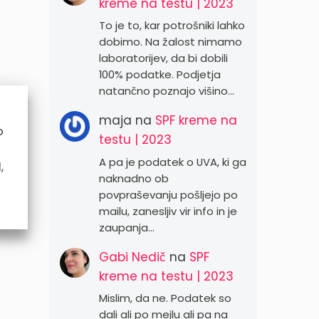
kreme na testu | 2023
To je to, kar potrošniki lahko
dobimo. Na žalost nimamo
laboratorijev, da bi dobili
100% podatke. Podjetja
natančno poznajo višino…
maja
na
SPF kreme na
o
testu | 2023
A pa je podatek o UVA, ki ga
,
naknadno ob
povpraševanju pošljejo po
mailu, zanesljiv vir info in je
zaupanja…
Gabi Nedič
na
SPF
kreme na testu | 2023
Mislim, da ne. Podatek so
dali ali po mejlu ali pa na