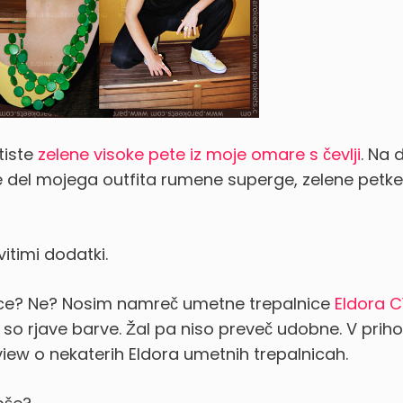
 tiste
zelene visoke pete iz moje omare s čevlji
. Na 
 del mojega outfita rumene superge, zelene petke
vitimi dodatki.
lnice? Ne? Nosim namreč umetne trepalnice
Eldora C
j so rjave barve. Žal pa niso preveč udobne. V prih
view o nekaterih Eldora umetnih trepalnicah.