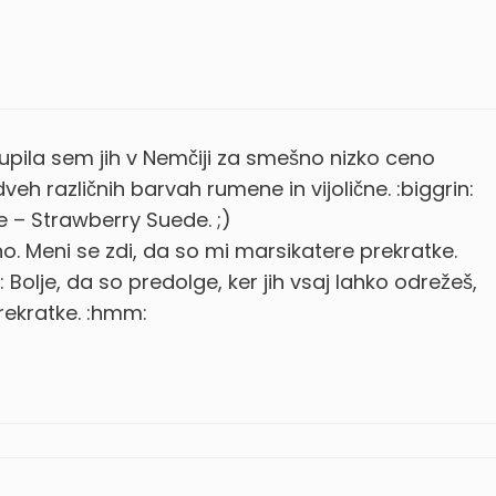
pila sem jih v Nemčiji za smešno nizko ceno
dveh različnih barvah rumene in vijolične. :biggrin:
e – Strawberry Suede. ;)
o. Meni se zdi, da so mi marsikatere prekratke.
: Bolje, da so predolge, ker jih vsaj lahko odrežeš,
prekratke. :hmm: