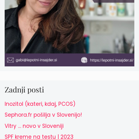
Zadnji posti
Inozitol (kateri, kdaj, PCOS)
Sephora.fr pošilja v Slovenijo!
Vitry … novo v Sloveniji
SPF kreme na testu | 2023