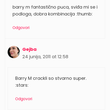
barry m fantastično puca, sviđa mi se i
podloga, dobra kombinacija :thumb:
Odgovori
Gejba
24 junija, 2011 at 12:58
Barry M crackli so stvarno super.
:stars:
Odgovori