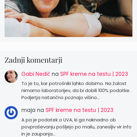
Zadnji komentarji
Gabi Nedič
na
SPF kreme na testu | 2023
To je to, kar potrošniki lahko dobimo. Na žalost
nimamo laboratorijev, da bi dobili 100% podatke.
Podjetja natančno poznajo višino…
maja
na
SPF kreme na testu | 2023
A pa je podatek o UVA, ki ga naknadno ob
povpraševanju pošljejo po mailu, zanesljiv vir info
in je zaupanja…