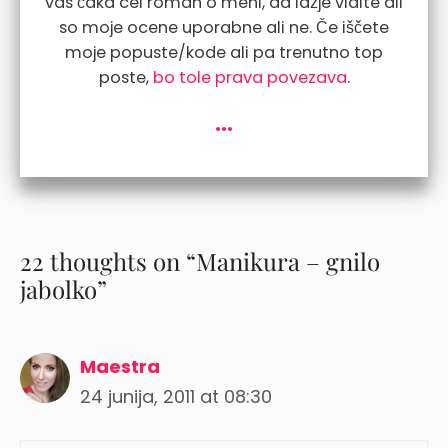
vas čaka cel roman o meni, da lažje vidite ali
so moje ocene uporabne ali ne. Če iščete
moje popuste/kode ali pa trenutno top
poste,
bo tole prava povezava
.
...
22 thoughts on “Manikura – gnilo
jabolko”
Maestra
24 junija, 2011 at 08:30