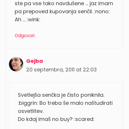
ste pa vse tako navdušene … jaz imam
pa prepoved kupovanja senčil. :nono:
Ah … :wink:
Odgovori
Gejba
20 septembra, 2011 at 22:03
Svetlejša senčka je čisto poniknila.
:biggrin: Bo treba še malo naštudirati
osvetlitev.
Do kdaj imaš no buy? :scared: