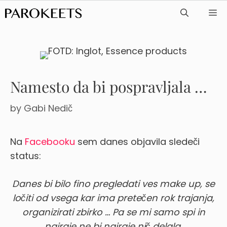
Skip
ME
to
content
Namesto da bi pospravljala …
by
Gabi Nedič
Na
Facebooku
sem danes objavila sledeči
status:
Danes bi bilo fino pregledati ves make up, se
ločiti od vsega kar ima pretečen rok trajanja,
organizirati zbirko … Pa se mi samo spi in
najraje ne bi najraje nič delala.