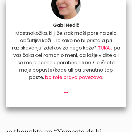
Gabi Nedič
Mastnokožka, ki ji že zrak maši pore na zelo
občutljivi koži ... le kako ne bi pristala pri
raziskovanju izdelkov za nego kože?
TUKAJ
pa
vas čaka cel roman o meni, da lažje vidite ali
so moje ocene uporabne ali ne. Če iščete
moje popuste/kode ali pa trenutno top
poste,
bo tole prava povezava
.
...
19 thoughts on “Namesto da bi