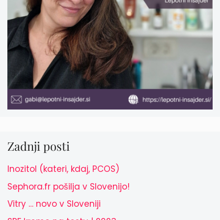
Zadnji posti
Inozitol (kateri, kdaj, PCOS)
Sephora.fr pošilja v Slovenijo!
Vitry … novo v Sloveniji