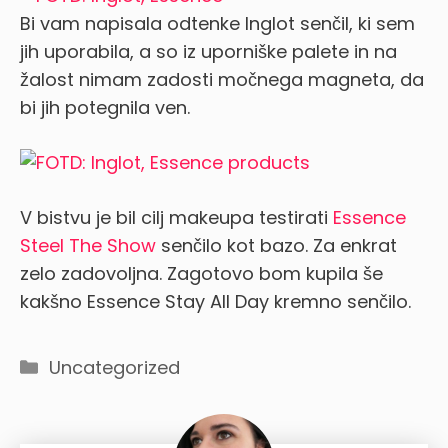
Bi vam napisala odtenke Inglot senčil, ki sem
jih uporabila, a so iz uporniške palete in na
žalost nimam zadosti močnega magneta, da
bi jih potegnila ven.
V bistvu je bil cilj makeupa testirati
Essence
Steel The Show
senčilo kot bazo. Za enkrat
zelo zadovoljna. Zagotovo bom kupila še
kakšno Essence Stay All Day kremno senčilo.
Categories
Uncategorized