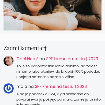
Zadnji komentarji
Gabi Nedič
na
SPF kreme na testu | 2023
To je to, kar potrošniki lahko dobimo. Na žalost
nimamo laboratorijev, da bi dobili 100% podatke.
Podjetja natančno poznajo višino…
maja
na
SPF kreme na testu | 2023
A pa je podatek o UVA, ki ga naknadno ob
povpraševanju pošljejo po mailu, zanesljiv vir info
in je zaupanja…