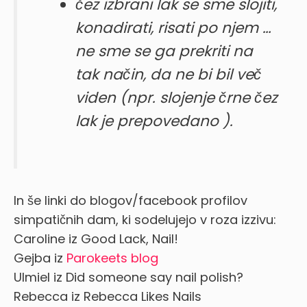
čez izbrani lak se sme slojiti,
konadirati, risati po njem …
ne sme se ga prekriti na
tak način, da ne bi bil več
viden (npr. slojenje črne čez
lak je prepovedano
).
In še linki do blogov/facebook profilov
simpatičnih dam, ki sodelujejo v roza izzivu:
Caroline iz Good Lack, Nail!
Gejba iz
Parokeets blog
Ulmiel iz Did someone say nail polish?
Rebecca iz Rebecca Likes Nails