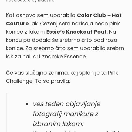
Hot Couture by Maestra
Kot osnovo sem uporabila
Color Club – Hot
Couture
lak. Čezenj sem narisala neon pink
konice z lakom
Essie’s Knockout Pout
. Na
koncu pa dodala še srebrno črto pod roza
konice. Za srebrno črto sem uporabila srebrn
lak za nail art znamke Essence.
Če vas slučajno zanima, kaj sploh je ta Pink
Challenge. To so pravila:
ves teden objavljanje
fotografij manikure z
izbranim lakom;