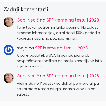
Zadnji komentarji
Gabi Nedič
na
SPF kreme na testu | 2023
To je to, kar potrošniki lahko dobimo. Na žalost
nimamo laboratorijev, da bi dobili 100% podatke.
Podjetja natančno poznajo višino…
maja
na
SPF kreme na testu | 2023
A pa je podatek o UVA, ki ga naknadno ob
povpraševanju pošljejo po mailu, zanesljiv vir info
in je zaupanja…
Gabi Nedič
na
SPF kreme na testu | 2023
Mislim, da ne. Podatek so dali ali po mejlu ali pa
na katerem izmed drugih uradnih virov. Se ne
žalost…