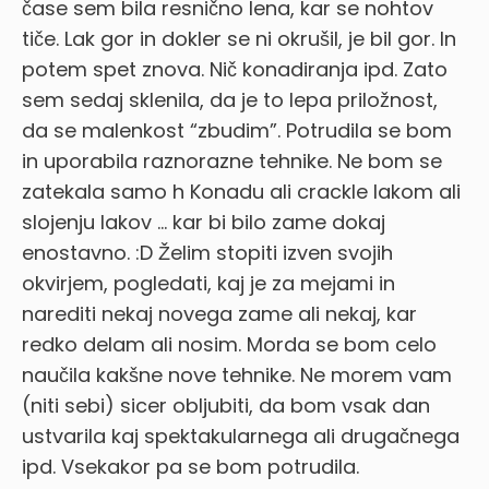
čase sem bila resnično lena, kar se nohtov
tiče. Lak gor in dokler se ni okrušil, je bil gor. In
potem spet znova. Nič konadiranja ipd. Zato
sem sedaj sklenila, da je to lepa priložnost,
da se malenkost “zbudim”. Potrudila se bom
in uporabila raznorazne tehnike. Ne bom se
zatekala samo h Konadu ali crackle lakom ali
slojenju lakov … kar bi bilo zame dokaj
enostavno. :D Želim stopiti izven svojih
okvirjem, pogledati, kaj je za mejami in
narediti nekaj novega zame ali nekaj, kar
redko delam ali nosim. Morda se bom celo
naučila kakšne nove tehnike. Ne morem vam
(niti sebi) sicer obljubiti, da bom vsak dan
ustvarila kaj spektakularnega ali drugačnega
ipd. Vsekakor pa se bom potrudila.