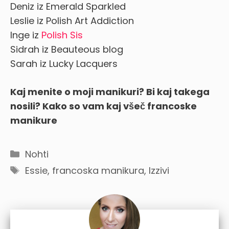
Deniz iz Emerald Sparkled
Leslie iz Polish Art Addiction
Inge iz
Polish Sis
Sidrah iz Beauteous blog
Sarah iz Lucky Lacquers
Kaj menite o moji manikuri? Bi kaj takega
nosili? Kako so vam kaj všeč francoske
manikure
Categories
Nohti
Tags
Essie
,
francoska manikura
,
Izzivi