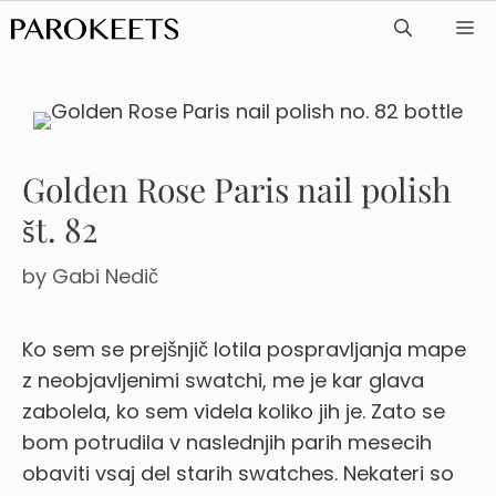
Skip
ME
to
content
Golden Rose Paris nail polish
št. 82
by
Gabi Nedič
Ko sem se prejšnjič lotila pospravljanja mape
z neobjavljenimi swatchi, me je kar glava
zabolela, ko sem videla koliko jih je.
Zato se
bom potrudila v naslednjih parih mesecih
obaviti vsaj del starih swatches. Nekateri so