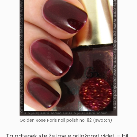
Golden Rose Paris nail polish no. 82 (swatch)
Ta odtenek ste že imele priložnost videti – bil