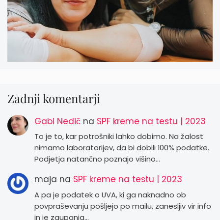
Zadnji komentarji
Gabi Nedič
na
SPF kreme na testu | 2023
To je to, kar potrošniki lahko dobimo. Na žalost
nimamo laboratorijev, da bi dobili 100% podatke.
Podjetja natančno poznajo višino…
maja
na
SPF kreme na testu | 2023
A pa je podatek o UVA, ki ga naknadno ob
povpraševanju pošljejo po mailu, zanesljiv vir info
in je zaupanja…