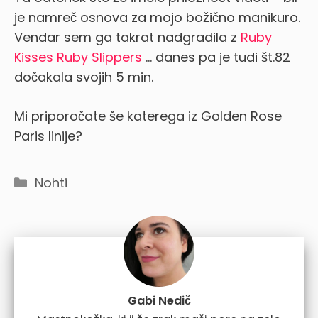
je namreč osnova za mojo božično manikuro.
Vendar sem ga takrat nadgradila z
Ruby
Kisses Ruby Slippers
… danes pa je tudi št.82
dočakala svojih 5 min.
Mi priporočate še katerega iz Golden Rose
Paris linije?
Categories
Nohti
Gabi Nedič