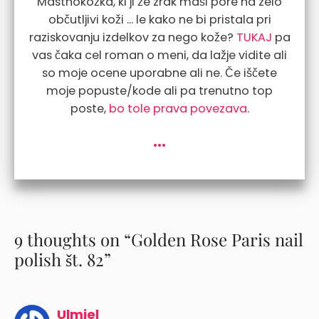
Mastnokožka, ki ji že zrak maši pore na zelo
občutljivi koži ... le kako ne bi pristala pri
raziskovanju izdelkov za nego kože?
TUKAJ
pa
vas čaka cel roman o meni, da lažje vidite ali
so moje ocene uporabne ali ne. Če iščete
moje popuste/kode ali pa trenutno top
poste,
bo tole prava povezava
.
...
9 thoughts on “Golden Rose Paris nail
polish št. 82”
Ulmiel