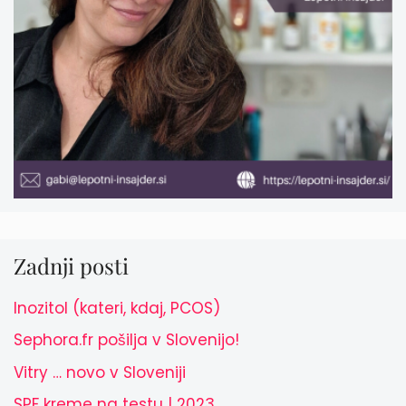
Zadnji posti
Inozitol (kateri, kdaj, PCOS)
Sephora.fr pošilja v Slovenijo!
Vitry … novo v Sloveniji
SPF kreme na testu | 2023