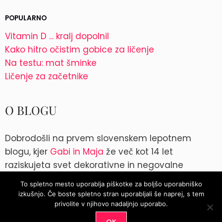
POPULARNO
Vitamin D ... kralj dopolnil
Kako hitro očistim gobice za ličenje
Na testu: mat šminke
Ličenje za začetnike
O BLOGU
Dobrodošli na prvem slovenskem lepotnem
blogu, kjer
Gabi in Maja
že več kot 14 let
raziskujeta svet dekorativne in negovalne
kozmetike. Kontakt: blog@parokeets.com
To spletno mesto uporablja piškotke za boljšo uporabniško
izkušnjo. Če boste spletno stran uporabljali še naprej, s tem
Instagram
Instagram
privolite v njihovo nadaljnjo uporabo.