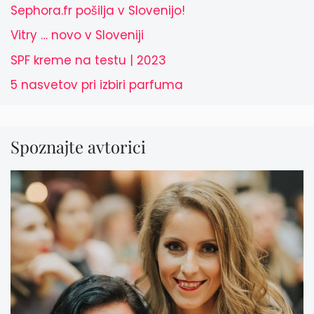
Sephora.fr pošilja v Slovenijo!
Vitry … novo v Sloveniji
SPF kreme na testu | 2023
5 nasvetov pri izbiri parfuma
Spoznajte avtorici