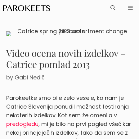
Skip
ME
to
content
Video ocena novih izdelkov –
Catrice pomlad 2013
by
Gabi Nedič
Parokeetke smo bile zelo vesele, ko nam je
Catrice Slovenija ponudil možnost testiranja
nekaterih izdelkov.
Kot sem že omenila v
predogledu
, mi je bilo na prvi pogled všeč kar
nekaj prihajajočih izdelkov, tako da sem se z