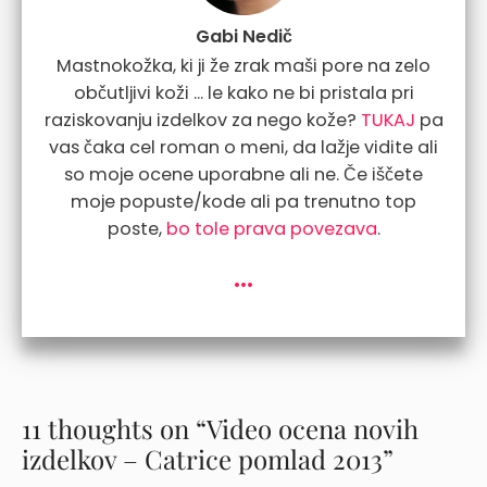
Gabi Nedič
Mastnokožka, ki ji že zrak maši pore na zelo
občutljivi koži ... le kako ne bi pristala pri
raziskovanju izdelkov za nego kože?
TUKAJ
pa
vas čaka cel roman o meni, da lažje vidite ali
so moje ocene uporabne ali ne. Če iščete
moje popuste/kode ali pa trenutno top
poste,
bo tole prava povezava
.
...
11 thoughts on “Video ocena novih
izdelkov – Catrice pomlad 2013”