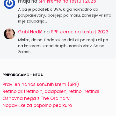
maja
na
SPF kreme na testu | 2023
A pa je podatek o UVA, ki ga naknadno ob
povpraševanju pošljejo po mailu, zanesljiv vir info
in je zaupanja…
Gabi Nedič
na
SPF kreme na testu | 2023
Mislim, da ne. Podatek so dali ali po mejlu ali pa
na katerem izmed drugih uradnih virov. Se ne
žalost…
PRIPOROČAMO – NEGA
Pravilen nanos sončnih krem (SPF)
Retinoidi: tretinoin, adapalen, retinol, retinal
Osnovna nega z The Ordinary
Nogavičke za popolno pedikuro