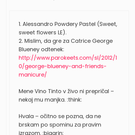
1. Alessandro Powdery Pastel (Sweet,
sweet flowers LE).
2. Mislim, da gre za Catrice George
Blueney odtenek:
http://www.parokeets.com/sl/2012/1
0/george-blueney-and-friends-
manicure/
Mene Vino Tinto v živo ni prepričal –
nekaj mu manjka. :think:
Hvala – očitno se pozna, da ne
brskam po spominu za pravim
izrazom. :biggrin: