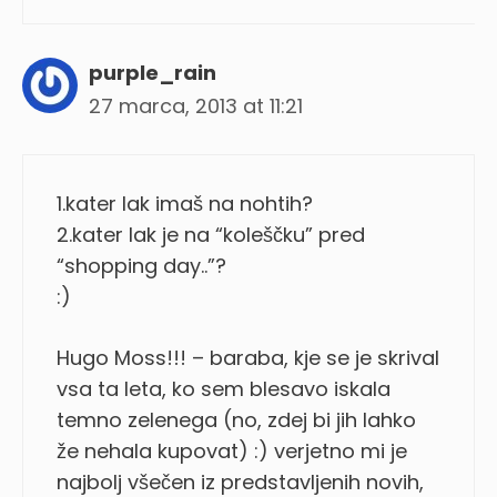
purple_rain
27 marca, 2013 at 11:21
1.kater lak imaš na nohtih?
2.kater lak je na “koleščku” pred
“shopping day..”?
:)
Hugo Moss!!! – baraba, kje se je skrival
vsa ta leta, ko sem blesavo iskala
temno zelenega (no, zdej bi jih lahko
že nehala kupovat) :) verjetno mi je
najbolj všečen iz predstavljenih novih,