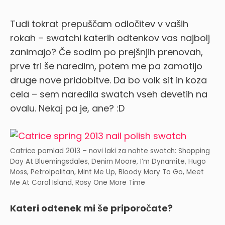
Tudi tokrat prepuščam odločitev v vaših
rokah – swatchi katerih odtenkov vas najbolj
zanimajo? Če sodim po prejšnjih prenovah,
prve tri še naredim, potem me pa zamotijo
druge nove pridobitve.
Da bo volk sit in koza
cela – sem naredila swatch vseh devetih na
ovalu. Nekaj pa je, ane? :D
Catrice pomlad 2013 – novi laki za nohte swatch: Shopping
Day At Bluemingsdales, Denim Moore, I’m Dynamite, Hugo
Moss, Petrolpolitan, Mint Me Up, Bloody Mary To Go, Meet
Me At Coral Island, Rosy One More Time
Kateri odtenek mi še priporočate?