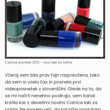
Catrice pomlad 2013 – novi laki za nohte
Včeraj sem bila prav fajn razpoložena, tako
da sem si vzela čas in posnela prvi
videoposnetek v slovenščini. Glede na to, da
se mi načrti nenehno podirajo, sem kanal
krstila kar z devetimi novimi Catrice laki za
nohte. Ne morem reči, da kaj lažje poslušam