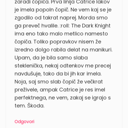
zaradi čopiča. Prva linija Catrice lakov
je imela popoln čopič. Ne vem kaj se je
zgodilo od takrat naprej. Morda smo
ga preveč hvalile. :roll: The Dark Knight
ima eno tako malo metlico namesto
čopiča. Toliko popravkov nisem že
izredno dolgo rabila delat na manikuri.
Upam, da je bila samo slaba
steklenička, nekaj odtenkov me precej
navdušuje, tako da bi jih kar imela.
Noja, saj smo slab čopič že večkrat
preživele, ampak Catrice je res imel
perfektnega, ne vem, zakaj se igrajo s
tem. Škoda.
Odgovori