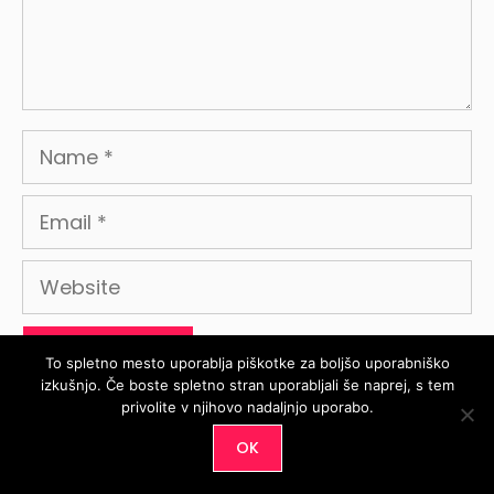
Name
Email
Website
To spletno mesto uporablja piškotke za boljšo uporabniško
izkušnjo. Če boste spletno stran uporabljali še naprej, s tem
privolite v njihovo nadaljnjo uporabo.
OK
Video tečaji + zaprt lepotna skupnost