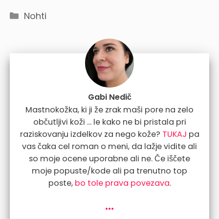
Categories
Nohti
Gabi Nedič
Mastnokožka, ki ji že zrak maši pore na zelo
občutljivi koži ... le kako ne bi pristala pri
raziskovanju izdelkov za nego kože?
TUKAJ
pa
vas čaka cel roman o meni, da lažje vidite ali
so moje ocene uporabne ali ne. Če iščete
moje popuste/kode ali pa trenutno top
poste,
bo tole prava povezava
.
...