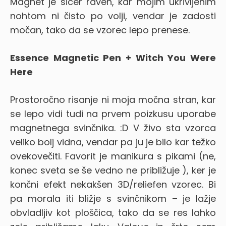
Magnet je sicer raven, kar mojim ukrivljenim
nohtom ni čisto po volji, vendar je zadosti
močan, tako da se vzorec lepo prenese.
Essence Magnetic Pen + Witch You Were
Here
Prostoročno risanje ni moja močna stran, kar
se lepo vidi tudi na prvem poizkusu uporabe
magnetnega svinčnika. :D V živo sta vzorca
veliko bolj vidna, vendar pa ju je bilo kar težko
ovekovečiti. Favorit je manikura s pikami (ne,
konec sveta se še vedno ne približuje
), ker je
končni efekt nekakšen 3D/reliefen vzorec. Bi
pa morala iti bližje s svinčnikom – je lažje
obvladljiv kot ploščica, tako da se res lahko