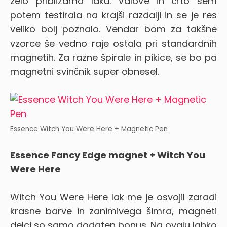
zelo približamo laku. Valove in črto sem
potem testirala na krajši razdalji in se je res
veliko bolj poznalo. Vendar bom za takšne
vzorce še vedno raje ostala pri standardnih
magnetih. Za razne špirale in pikice, se bo pa
magnetni svinčnik super obnesel.
Essence Witch You Were Here + Magnetic Pen
Essence Fancy Edge magnet + Witch You
Were Here
Witch You Were Here lak me je osvojil zaradi
krasne barve in zanimivega šimra, magneti
delci so samo dodaten bonus.
Na ovalu lahko