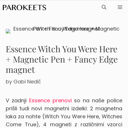
Skip
ME
to
content
Essence Witch You Were Here
+ Magnetic Pen + Fancy Edge
magnet
by
Gabi Nedič
V zadnji
Essence prenovi
so na naše police
prišli tudi novi magnetni izdelki: 2 magnetna
laka za nohte (Witch You Were Here, Witches
Come True), 4 magneti z različnimi vzorci