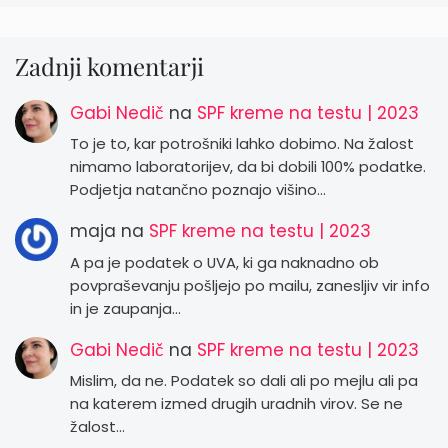
Zadnji komentarji
Gabi Nedič
na
SPF kreme na testu | 2023
To je to, kar potrošniki lahko dobimo. Na žalost
nimamo laboratorijev, da bi dobili 100% podatke.
Podjetja natančno poznajo višino…
maja
na
SPF kreme na testu | 2023
A pa je podatek o UVA, ki ga naknadno ob
povpraševanju pošljejo po mailu, zanesljiv vir info
in je zaupanja…
Gabi Nedič
na
SPF kreme na testu | 2023
Mislim, da ne. Podatek so dali ali po mejlu ali pa
na katerem izmed drugih uradnih virov. Se ne
žalost…