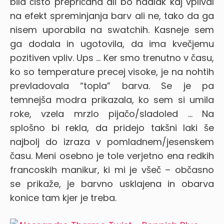
bila čisto prepričana ali bo nadlak kaj vplival
na efekt spreminjanja barv ali ne, tako da ga
nisem uporabila na swatchih. Kasneje sem
ga dodala in ugotovila, da ima kvečjemu
pozitiven vpliv. Ups …
Ker smo trenutno v času,
ko so temperature precej visoke, je na nohtih
prevladovala “topla” barva. Se je pa
temnejša modra prikazala, ko sem si umila
roke, vzela mrzlo pijačo/sladoled … Na
splošno bi rekla, da pridejo takšni laki še
najbolj do izraza v pomladnem/jesenskem
času. Meni osebno je tole verjetno ena redkih
francoskih manikur, ki mi je všeč – občasno
se prikaže, je barvno usklajena in obarva
konice tam kjer je treba.