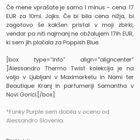
Če mene vprašate je samo 1 minus – cena. 17
EUR za 10ml. Jajks.
Če bi bila cena nižja, bi
zagotovo še kakšen pristal v moji zbirki,
vendar pa niti najmanj ne obžalujem 17ih EUR,
ki sem jih plačala za Poppish Blue.
[box type=”info” align=”aligncenter”
]Alessandro Thermo Twist kolekcija je na
voljo v Ljubljani v Maximarketu in Nami ter
Beautique Kranj in parfumeriji Samantha v
Novi Gorici.[/box]
*Funky Purple sem dobila v oceno od
Alessandro Slovenia.