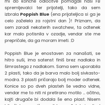
mi do končne odločitve pomagali naši FB
spremljevalci ter prijatelji, tako da sem
izbrala
Poppish Blue
(ena prijateljica si ga je
celo zaželela za rojstni dan
)! Priznam, da
sem zaradi nekaterih swatchew, ta odtenek
kar malo potisnila v ozadje, vendar ste me
prepričale, da ga moram imeti. :D
Poppish Blue je enostaven za nanašati, se
hitro suši, ima satenst finiš brez nadlaka in
šimrastega z nadlakom. Sama sem uporabila
2 plasti, tako da je barva malo bolj sivkasto-
modra. 3 plasti pričarajo bolj moder odtenek.
Konice so po dveh plasteh še vedno vidne,
vendar me to niti ni pretirano motilo … očitno,
kajti drugače bi dodala še eno plast.
Nisem