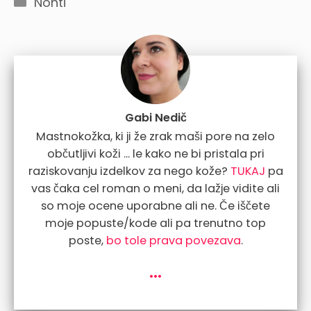
Categories
Nohti
Gabi Nedič
Mastnokožka, ki ji že zrak maši pore na zelo
občutljivi koži ... le kako ne bi pristala pri
raziskovanju izdelkov za nego kože?
TUKAJ
pa
vas čaka cel roman o meni, da lažje vidite ali
so moje ocene uporabne ali ne. Če iščete
moje popuste/kode ali pa trenutno top
poste,
bo tole prava povezava
.
...