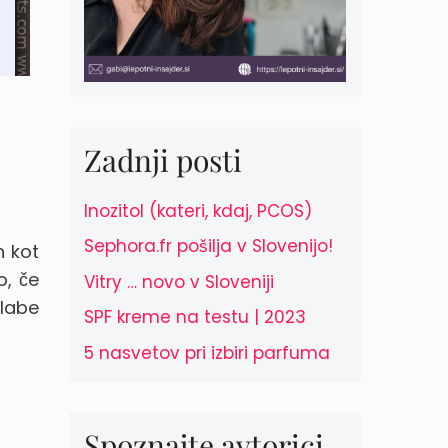
Zadnji posti
Inozitol (kateri, kdaj, PCOS)
Sephora.fr pošilja v Slovenijo!
h kot
o, če
Vitry … novo v Sloveniji
slabe
SPF kreme na testu | 2023
5 nasvetov pri izbiri parfuma
Spoznajte avtorici