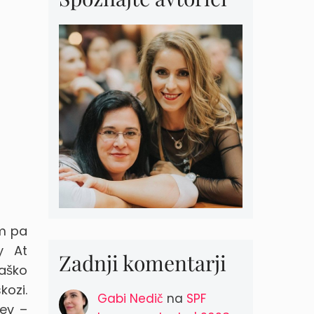
em pa
y At
Zadnji komentarji
daško
kozi.
Gabi Nedič
na
SPF
ev –