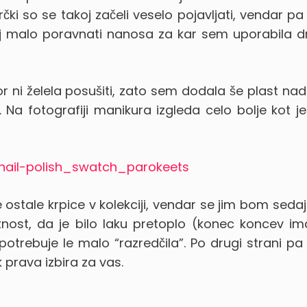
čki so se takoj začeli veselo pojavljati, vendar pa
saj malo poravnati nanosa za kar sem uporabila 
r ni želela posušiti, zato sem dodala še plast nad
Na fotografiji manikura izgleda celo bolje kot je
se ostale krpice v kolekciji, vendar se jim bom sedaj
nost, da je bilo laku pretoplo (konec koncev i
potrebuje le malo “razredčila”. Po drugi strani pa
k prava izbira za vas.