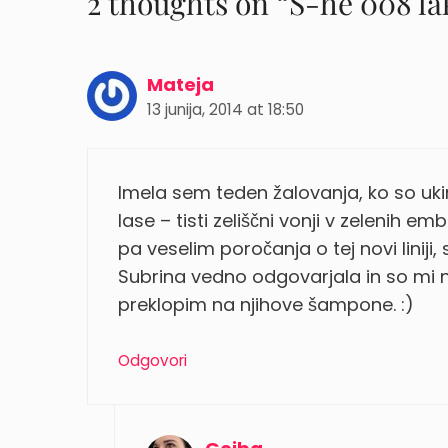
2 thoughts on “S-he 008 la
Mateja
13 junija, 2014 at 18:50
Imela sem teden žalovanja, ko so uk
lase – tisti zeliščni vonji v zelenih e
pa veselim poročanja o tej novi liniji,
Subrina vedno odgovarjala in so mi n
preklopim na njihove šampone. :)
Odgovori