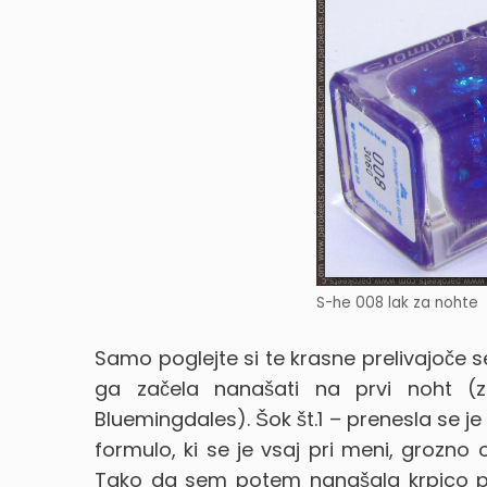
S-he 008 lak za nohte
Samo poglejte si te krasne prelivajoče s
ga začela nanašati na prvi noht (
Bluemingdales). Šok št.1 – prenesla se j
formulo, ki se je vsaj pri meni, grozno
Tako da sem potem nanašala krpico po