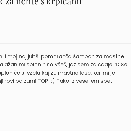
k za nohte s krpicami”
inili moj najljubši pomaranča šampon za mastne
mbalažah mi sploh niso všeč, jaz sem za sadje. :D Se
 sploh če si vzela kaj za mastne lase, ker mi je
jihovi balzami TOP! :) Takoj z veseljem spet