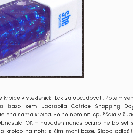
e krpice v steklenički. Lak za občudovati. Potem s
za bazo sem uporabila Catrice Shopping Da
e le ena sama krpica.
Se ne bom niti spuščala v ču
 obnašala. OK – navaden nanos očitno ne bo šel s
 krpico na noht s čim manj baze. Slaba odločit