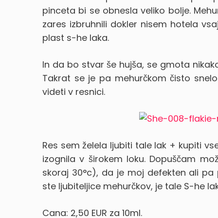
pinceta bi se obnesla veliko bolje. Mehur
zares izbruhnili dokler nisem hotela v
plast s-he laka.
In da bo stvar še hujša, se gmota nikako
Takrat se je pa mehurčkom čisto snelo. 
videti v resnici.
Res sem želela ljubiti tale lak + kupiti v
izognila v širokem loku. Dopuščam mož
skoraj 30°c), da je moj defekten ali pa 
ste ljubiteljice mehurčkov, je tale S-he la
Cana: 2,50 EUR za 10ml.