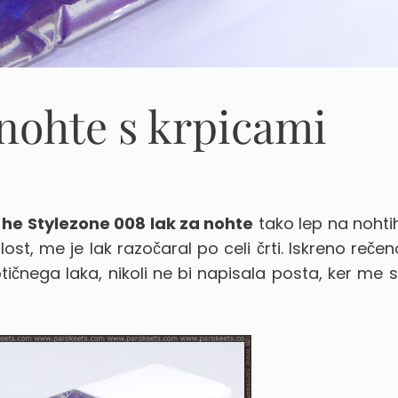
 nohte s krpicami
-he Stylezone 008 lak za nohte
tako lep na nohti
lost, me je lak razočaral po celi črti. Iskreno rečen
tičnega laka, nikoli ne bi napisala posta, ker me 