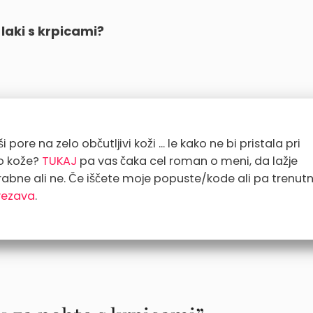
laki s krpicami?
 pore na zelo občutljivi koži ... le kako ne bi pristala pri
go kože?
TUKAJ
pa vas čaka cel roman o meni, da lažje
rabne ali ne. Če iščete moje popuste/kode ali pa trenut
vezava
.