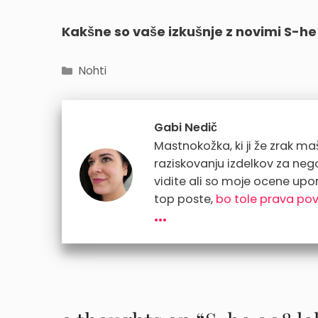
Kakšne so vaše izkušnje z novimi S-he 
Categories
Nohti
Gabi Nedič
Mastnokožka, ki ji že zrak maši
raziskovanju izdelkov za ne
vidite ali so moje ocene upo
top poste,
bo tole prava po
...