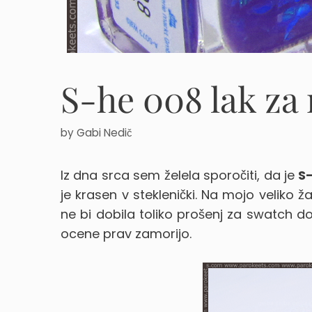
S-he 008 lak za
by
Gabi Nedič
Iz dna srca sem želela sporočiti, da je
S
je krasen v steklenički. Na mojo veliko ža
ne bi dobila toliko prošenj za swatch do
ocene prav zamorijo.