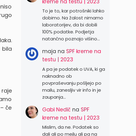
kreme na testu | 2023
 niso
To je to, kar potrošniki lahko
drugo
dobimo. Na žalost nimamo
laboratorijev, da bi dobili
100% podatke. Podjetja
natančno poznajo višino…
laka.
 bila
maja
na
SPF kreme na
testu | 2023
A pa je podatek o UVA, ki ga
naknadno ob
povpraševanju pošljejo po
 raje
mailu, zanesljiv vir info in je
zaupanja…
mamo
 – če
Gabi Nedič
na
SPF
kreme na testu | 2023
Mislim, da ne. Podatek so
dali ali po mejlu ali pa na