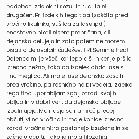
podoben izdelek ni sezul. In tudi ta ni
drugačen. Pri izdelkih tega tipa (zaščita pred
vročino likalnika, sušilca za lase ipd.)
enostavno nikoli nisem prepričana, ali
dejansko delujejo in zato potem ne morem
pisati o delovalcih čudežev. TRESemme Heat
Defence mi je všeč, ker lepo diši in ker je pršilo
izredno nežno, tako da izdelek obda lase s
fino meglico. Ali moje lase dejansko zaščiti
pred vročino, pa resnično ne bi vedela. Izdelke
tega tipa uporabljam zgolj zaradi svojih
obljub in v dobri veri, da dejansko obljube
izpolnjujejo. Moji lasje so namreč precej
občutljivi na vročino in moje konice izredno
zaradi vročine hitro postanejo izsušene in se
začnejo cepiti. Tako je moja filozofija