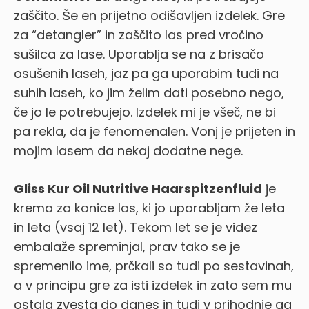
zaščito. Še en prijetno odišavljen izdelek. Gre
za “detangler” in zaščito las pred vročino
sušilca za lase. Uporablja se na z brisačo
osušenih laseh, jaz pa ga uporabim tudi na
suhih laseh, ko jim želim dati posebno nego,
če jo le potrebujejo. Izdelek mi je všeč, ne bi
pa rekla, da je fenomenalen. Vonj je prijeten in
mojim lasem da nekaj dodatne nege.
Gliss Kur Oil Nutritive Haarspitzenfluid
je
krema za konice las, ki jo uporabljam že leta
in leta (vsaj 12 let). Tekom let se je videz
embalaže spreminjal, prav tako se je
spremenilo ime, prčkali so tudi po sestavinah,
a v principu gre za isti izdelek in zato sem mu
ostala zvesta do danes in tudi v prihodnje ga