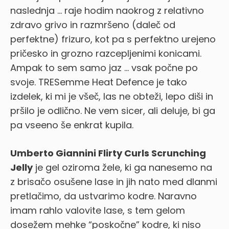
naslednja … raje hodim naokrog z relativno
zdravo grivo in razmršeno (daleč od
perfektne) frizuro, kot pa s perfektno urejeno
pričesko in grozno razcepljenimi konicami.
Ampak to sem samo jaz … vsak počne po
svoje. TRESemme Heat Defence je tako
izdelek, ki mi je všeč, las ne obteži, lepo diši in
pršilo je odlično. Ne vem sicer, ali deluje, bi ga
pa vseeno še enkrat kupila.
Umberto Giannini Flirty Curls Scrunching
Jelly
je gel oziroma žele, ki ga nanesemo na
z brisačo osušene lase in jih nato med dlanmi
pretlačimo, da ustvarimo kodre. Naravno
imam rahlo valovite lase, s tem gelom
dosežem mehke “poskočne” kodre, ki niso