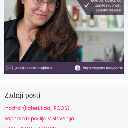
Zadnji posti
Inozitol (kateri, kdaj, PCOS)
Sephora.fr pošilja v Slovenijo!