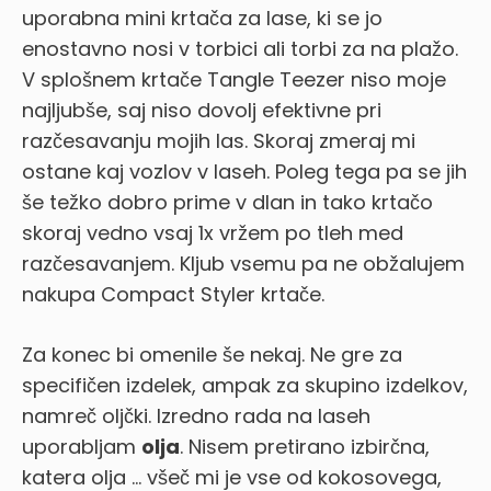
uporabna mini krtača za lase, ki se jo
enostavno nosi v torbici ali torbi za na plažo.
V splošnem krtače Tangle Teezer niso moje
najljubše, saj niso dovolj efektivne pri
razčesavanju mojih las. Skoraj zmeraj mi
ostane kaj vozlov v laseh. Poleg tega pa se jih
še težko dobro prime v dlan in tako krtačo
skoraj vedno vsaj 1x vržem po tleh med
razčesavanjem. Kljub vsemu pa ne obžalujem
nakupa Compact Styler krtače.
Za konec bi omenile še nekaj. Ne gre za
specifičen izdelek, ampak za skupino izdelkov,
namreč oljčki. Izredno rada na laseh
uporabljam
olja
. Nisem pretirano izbirčna,
katera olja … všeč mi je vse od kokosovega,