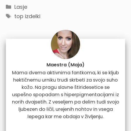
Categories
Lasje
Tags
top izdelki
Maestra (Maja)
Mama dvema aktivnima fantkoma, ki se kljub
hektičnemu urniku trudi skrbeti za svojo suho
kožo. Na pragu slavne štiridesetice se
uspešno spopadam s hiperpigmentacijami iz
norih dvajsetih. Z veseljem pa delim tudi svojo
ljubezen do ličil, urejenih nohtov in vsega
lepega kar me obdaja v življenju.
...