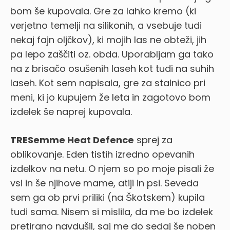
bom še kupovala. Gre za lahko kremo (ki
verjetno temelji na silikonih, a vsebuje tudi
nekaj fajn oljčkov), ki mojih las ne obteži, jih
pa lepo zaščiti oz. obda. Uporabljam ga tako
na z brisačo osušenih laseh kot tudi na suhih
laseh. Kot sem napisala, gre za stalnico pri
meni, ki jo kupujem že leta in zagotovo bom
izdelek še naprej kupovala.
TRESemme Heat Defence
sprej za
oblikovanje. Eden tistih izredno opevanih
izdelkov na netu. O njem so po moje pisali že
vsi in še njihove mame, atiji in psi. Seveda
sem ga ob prvi priliki (na Škotskem) kupila
tudi sama. Nisem si mislila, da me bo izdelek
pretirano navdušil, saj me do sedaj še noben