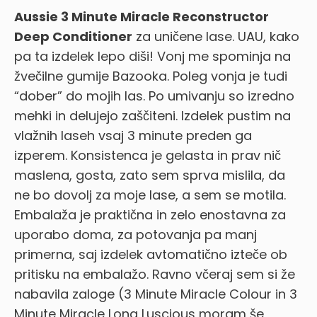
Aussie 3 Minute Miracle Reconstructor
Deep Conditioner
za uničene lase. UAU, kako
pa ta izdelek lepo diši! Vonj me spominja na
žvečilne gumije Bazooka. Poleg vonja je tudi
“dober” do mojih las. Po umivanju so izredno
mehki in delujejo zaščiteni. Izdelek pustim na
vlažnih laseh vsaj 3 minute preden ga
izperem. Konsistenca je gelasta in prav nič
maslena, gosta, zato sem sprva mislila, da
ne bo dovolj za moje lase, a sem se motila.
Embalaža je praktična in zelo enostavna za
uporabo doma, za potovanja pa manj
primerna, saj izdelek avtomatično izteče ob
pritisku na embalažo. Ravno včeraj sem si že
nabavila zaloge (3 Minute Miracle Colour in 3
Minute Miracle Long Luscious moram še