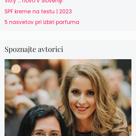
Vitry … novo v Sloveniji
SPF kreme na testu | 2023
5 nasvetov pri izbiri parfuma
Spoznajte avtorici