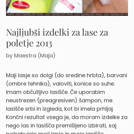
Najljubši izdelki za lase za
poletje 2013
by
Maestra (Maja)
Maji lasje so dolgi (do sredine hrbta), barvani
(ombre tehnika), valoviti, konice so suhe.
Imam občutljivo lasišče. Če uporabim
neustrezen (preagresiven) šampon, me
lasišče srbi in izgleda, kot bi imela prhljaj.
Končni rezultat vsega je, da moram izdelke za
nego las in lasišča premišljeno izbirati, saj
potrebujejo moji lasje in moje lasišče