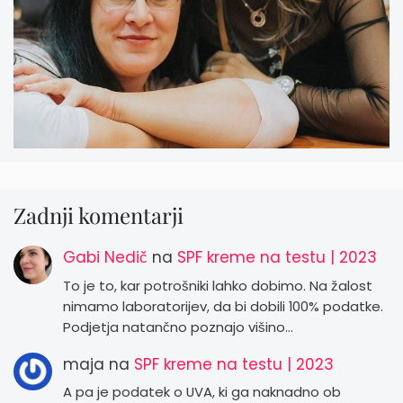
Zadnji komentarji
Gabi Nedič
na
SPF kreme na testu | 2023
To je to, kar potrošniki lahko dobimo. Na žalost
nimamo laboratorijev, da bi dobili 100% podatke.
Podjetja natančno poznajo višino…
maja
na
SPF kreme na testu | 2023
A pa je podatek o UVA, ki ga naknadno ob