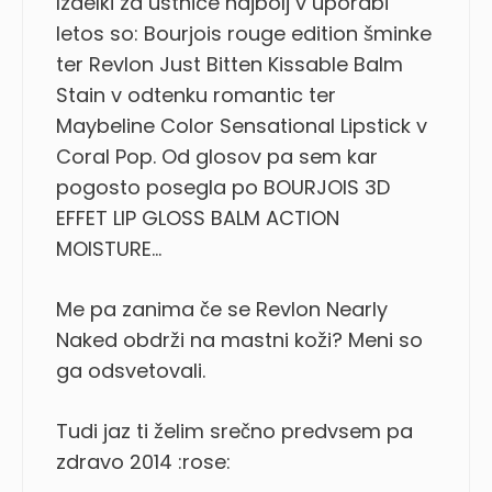
Izdelki za ustnice najbolj v uporabi
letos so: Bourjois rouge edition šminke
ter Revlon Just Bitten Kissable Balm
Stain v odtenku romantic ter
Maybeline Color Sensational Lipstick v
Coral Pop. Od glosov pa sem kar
pogosto posegla po BOURJOIS 3D
EFFET LIP GLOSS BALM ACTION
MOISTURE…
Me pa zanima če se Revlon Nearly
Naked obdrži na mastni koži? Meni so
ga odsvetovali.
Tudi jaz ti želim srečno predvsem pa
zdravo 2014 :rose: