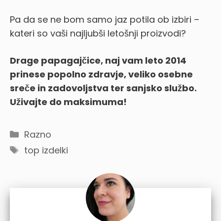
Pa da se ne bom samo jaz potila ob izbiri –
kateri so vaši najljubši letošnji proizvodi?
Drage papagajčice, naj vam leto 2014
prinese popolno zdravje, veliko osebne
sreče in zadovoljstva ter sanjsko službo.
Uživajte do maksimuma!
Categories
Razno
Tags
top izdelki