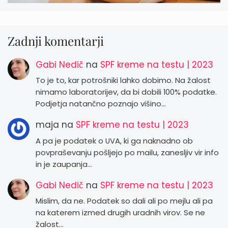
Zadnji komentarji
Gabi Nedič
na
SPF kreme na testu | 2023
To je to, kar potrošniki lahko dobimo. Na žalost
nimamo laboratorijev, da bi dobili 100% podatke.
Podjetja natančno poznajo višino…
maja
na
SPF kreme na testu | 2023
A pa je podatek o UVA, ki ga naknadno ob
povpraševanju pošljejo po mailu, zanesljiv vir info
in je zaupanja…
Gabi Nedič
na
SPF kreme na testu | 2023
Mislim, da ne. Podatek so dali ali po mejlu ali pa
na katerem izmed drugih uradnih virov. Se ne
žalost…