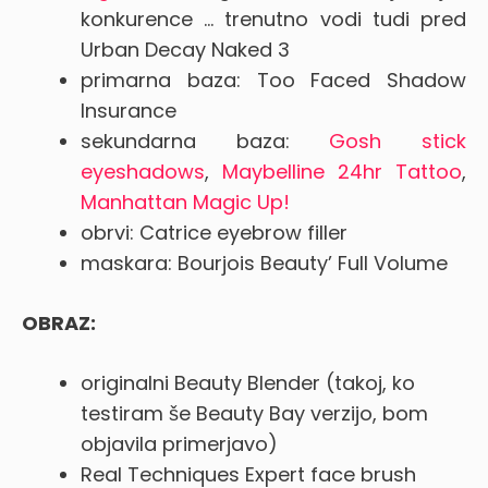
konkurence … trenutno vodi tudi pred
Urban Decay Naked 3
primarna baza: Too Faced Shadow
Insurance
sekundarna baza:
Gosh stick
eyeshadows
,
Maybelline 24hr Tattoo
,
Manhattan Magic Up!
obrvi: Catrice eyebrow filler
maskara: Bourjois Beauty’ Full Volume
OBRAZ:
originalni Beauty Blender (takoj, ko
testiram še Beauty Bay verzijo, bom
objavila primerjavo)
Real Techniques Expert face brush