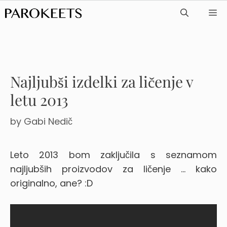
Skip
ME
to
content
Najljubši izdelki za ličenje v
letu 2013
by
Gabi Nedič
Leto 2013 bom zaključila s seznamom
najljubših proizvodov za ličenje … kako
originalno, ane? :D