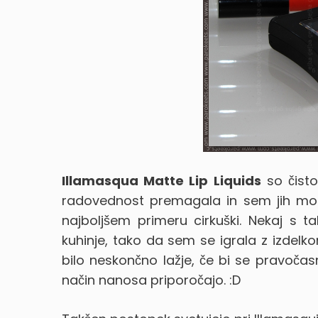
Illamasqua Matte Lip Liquids
so čisto
radovednost premagala in sem jih moral
najboljšem primeru cirkuški. Nekaj s t
kuhinje, tako da sem se igrala z izdelk
bilo neskončno lažje, če bi se pravočas
način nanosa priporočajo. :D