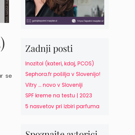
)
Zadnji posti
Inozitol (kateri, kdaj, PCOS)
Sephora.fr pošilja v Slovenijo!
ar se
Vitry … novo v Sloveniji
SPF kreme na testu | 2023
5 nasvetov pri izbiri parfuma
Spoznajte avtorici