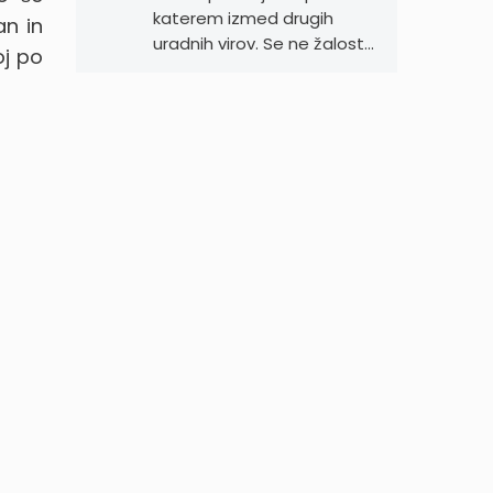
katerem izmed drugih
n in
uradnih virov. Se ne žalost…
oj po