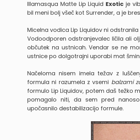
Illamasqua Matte Lip Liquid
Exotic
je vi
bil meni bolj všeč kot Surrender, a je br
Micelna vodica Lip Liquidov ni odstranila 
Vodoodporen odstranjevalec ličila ali olj
občutek na ustnicah. Vendar se ne morem
ustnice po dolgotrajni uporabi mat šmink
Načeloma nisem imela težav z luščen
formula ni razumela z vsemi
balzami z
formulo Lip Liquidov, potem daš težko m
pomagalo niti, da sem pred nanoso
upočasnilo destabilizacijo formule.