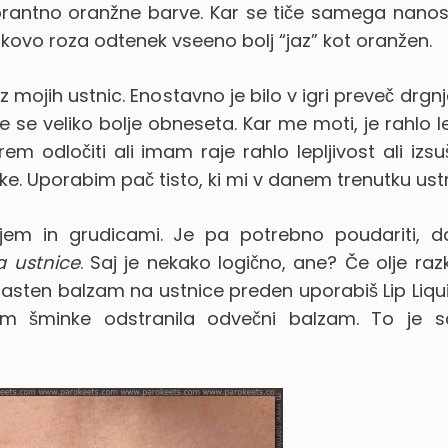
brantno oranžne barve. Kar se tiče samega nanos
eskovo roza odtenek vseeno bolj “jaz” kot oranžen.
z mojih ustnic. Enostavno je bilo v igri preveč drgnj
e se veliko bolje obneseta. Kar me moti, je rahlo le
 odločiti ali imam raje rahlo lepljivost ali izs
e. Uporabim pač tisto, ki mi v danem trenutku ust
jem in grudicami. Je pa potrebno poudariti, d
a ustnice
. Saj je nekako logično, ane? Če olje raz
asten balzam na ustnice preden uporabiš Lip Liqui
m šminke odstranila odvečni balzam. To je 