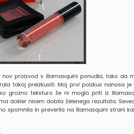
 nov proizvod v Illamasquini ponudbi, tako da 
a takoj preizkusiti. Moj prvi poizkus nanosa je 
ako grozno teksturo že ni moglo priti iz Illamas
oma dokler nisem dobila želenega rezultata. Seve
no spomnila in preverila na Illamasquini strani k