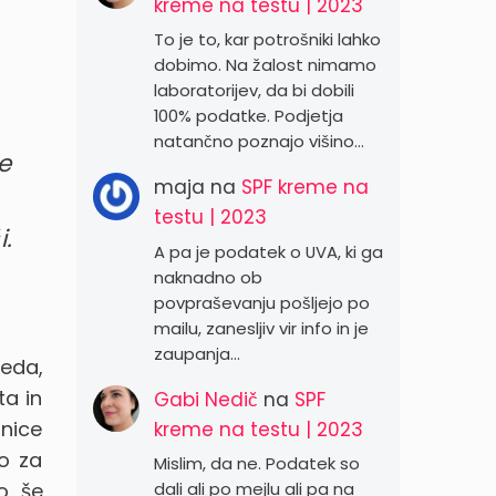
kreme na testu | 2023
To je to, kar potrošniki lahko
dobimo. Na žalost nimamo
laboratorijev, da bi dobili
100% podatke. Podjetja
natančno poznajo višino…
e
maja
na
SPF kreme na
testu | 2023
i.
A pa je podatek o UVA, ki ga
naknadno ob
povpraševanju pošljejo po
mailu, zanesljiv vir info in je
zaupanja…
leda,
ta in
Gabi Nedič
na
SPF
tnice
kreme na testu | 2023
jo za
Mislim, da ne. Podatek so
o še
dali ali po mejlu ali pa na