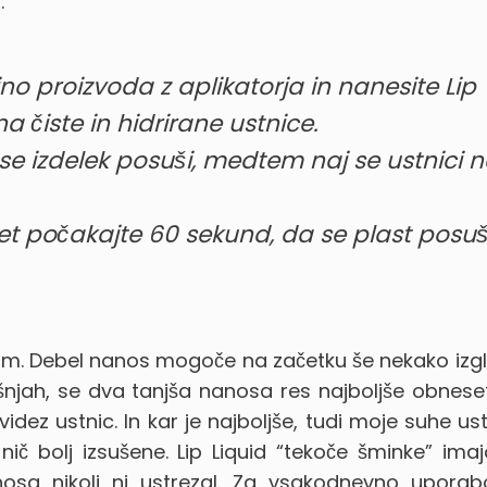
:
no proizvoda z aplikatorja in nanesite Lip
 čiste in hidrirane ustnice.
se izdelek posuši, medtem naj se ustnici n
et počakajte 60 sekund, da se plast posuš
ilom. Debel nanos mogoče na začetku še nekako izg
šnjah, se dva tanjša nanosa res najboljše obnese
dez ustnic. In kar je najboljše, tudi moje suhe us
nič bolj izsušene. Lip Liquid “tekoče šminke” ima
nosa nikoli ni ustrezal. Za vsakodnevno uporab