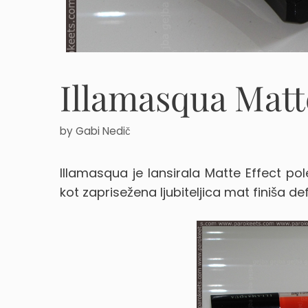
Illamasqua Matte
by
Gabi Nedič
Illamasqua je lansirala Matte Effect po
kot zaprisežena ljubiteljica mat finiša de