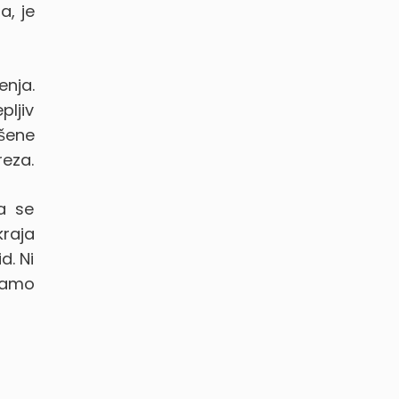
a, je
enja.
pljiv
ušene
reza.
a se
kraja
d. Ni
samo