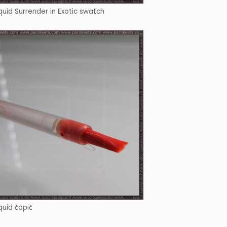
quid Surrender in Exotic swatch
quid čopič