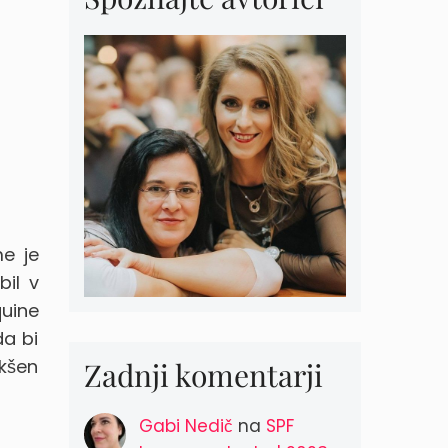
me je
bil v
quine
da bi
akšen
Zadnji komentarji
Gabi Nedič
na
SPF