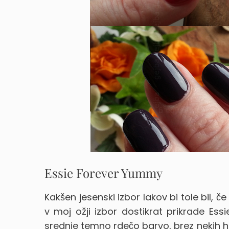
Essie Forever Yummy
Kakšen jesenski izbor lakov bi tole bil, č
v moj ožji izbor dostikrat prikrade Ess
srednje temno rdečo barvo, brez nekih hu