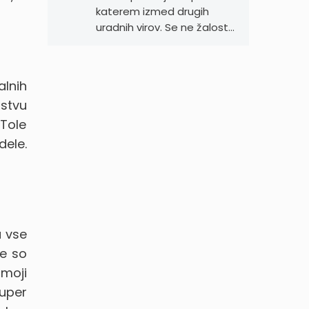
katerem izmed drugih
uradnih virov. Se ne žalost…
alnih
istvu
 Tole
dele.
a vse
ne so
moji
super