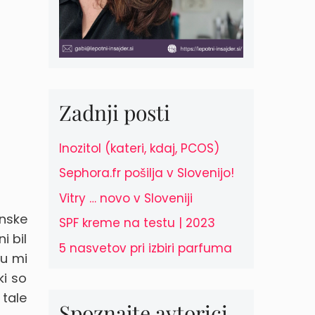
Zadnji posti
Inozitol (kateri, kdaj, PCOS)
Sephora.fr pošilja v Slovenijo!
Vitry … novo v Sloveniji
nske
SPF kreme na testu | 2023
i bil
5 nasvetov pri izbiri parfuma
cu mi
ki so
 tale
Spoznajte avtorici