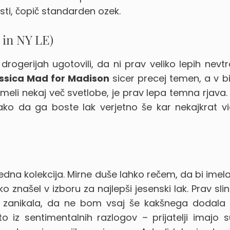
osti, čopič standarden ozek.
 in NY LE)
gerijah ugotovili, da ni prav veliko lepih nevtr
ssica Mad for Madison
sicer precej temen, a v b
imeli nekaj več svetlobe, je prav lepa temna rjava.
ako da ga boste lak verjetno še kar nekajkrat vi
dna kolekcija. Mirne duše lahko rečem, da bi imel
ko znašel v izboru za najlepši jesenski lak. Prav sli
m zanikala, da ne bom vsaj še kakšnega dodala 
to iz sentimentalnih razlogov – prijatelji imajo 