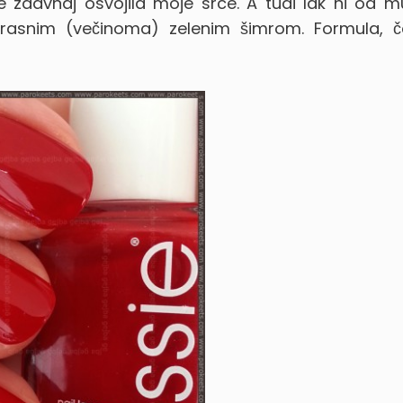
že zdavnaj osvojila moje srce. A tudi lak ni od 
rasnim (večinoma) zelenim šimrom. Formula, čo