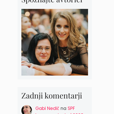
Zadnji komentarji
Gabi Nedič
na
SPF