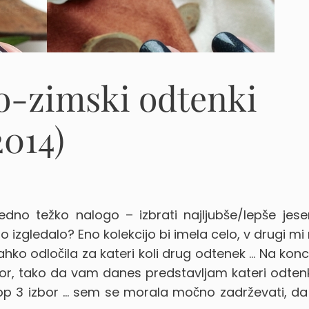
ko-zimski odtenki
2014)
dno težko nalogo – izbrati najljubše/lepše jese
 izgledalo? Eno kolekcijo bi imela celo, v drugi mi n
lahko odločila za kateri koli drug odtenek … Na kon
zbor, tako da vam danes predstavljam kateri odten
 top 3 izbor … sem se morala močno zadrževati, da