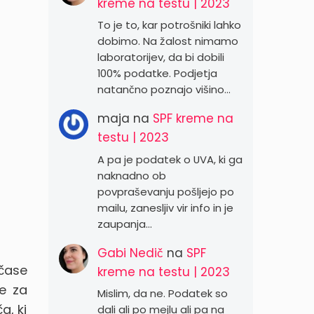
kreme na testu | 2023
To je to, kar potrošniki lahko
dobimo. Na žalost nimamo
laboratorijev, da bi dobili
100% podatke. Podjetja
natančno poznajo višino…
maja
na
SPF kreme na
testu | 2023
A pa je podatek o UVA, ki ga
naknadno ob
povpraševanju pošljejo po
mailu, zanesljiv vir info in je
zaupanja…
Gabi Nedič
na
SPF
 čase
kreme na testu | 2023
re za
Mislim, da ne. Podatek so
a, ki
dali ali po mejlu ali pa na