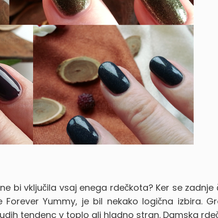
e ne bi vključila vsaj enega rdečkota?
Ker se zadnje
ie Forever Yummy, je bil nekako logična izbira. G
dih tendenc v toplo ali hladno stran. Damska rdeč