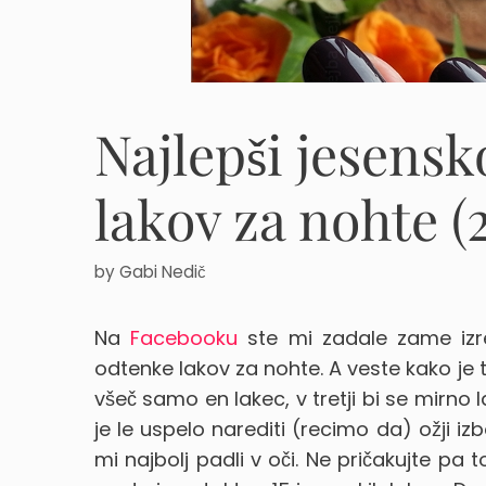
Najlepši jesens
lakov za nohte (
by
Gabi Nedič
Na
Facebooku
ste mi zadale zame izre
odtenke lakov za nohte. A veste kako je to
všeč samo en lakec, v tretji bi se mirno 
je le uspelo narediti (recimo da) ožji i
mi najbolj padli v oči. Ne pričakujte pa