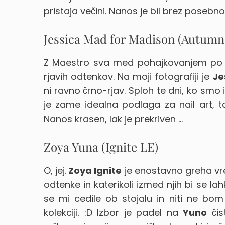
pristaja večini. Nanos je bil brez posebn
Jessica Mad for Madison (Autumn
Z Maestro sva med pohajkovanjem po dro
rjavih odtenkov. Na moji fotografiji je
Je
ni ravno črno-rjav. Sploh te dni, ko smo 
je zame idealna podlaga za nail art, t
Nanos krasen, lak je prekriven …
Zoya Yuna (Ignite LE)
O, jej.
Zoya Ignite
je enostavno greha vre
odtenke in katerikoli izmed njih bi se lah
se mi cedile ob stojalu in niti ne bo
kolekciji. :D Izbor je padel na
Yuno
čis