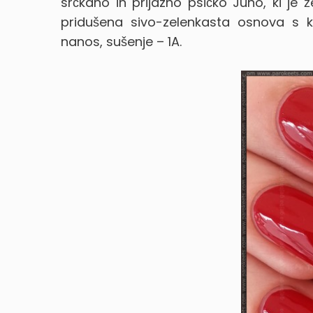
srčkano in prijazno psičko Juno, ki je 
pridušena sivo-zelenkasta osnova s k
nanos, sušenje – 1A.