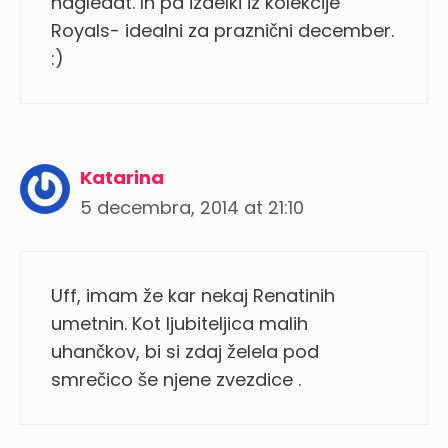
nagledat. In pa izdelki iz kolekcije
Royals- idealni za praznični december.
:)
Katarina
5 decembra, 2014 at 21:10
Uff, imam že kar nekaj Renatinih
umetnin. Kot ljubiteljica malih
uhančkov, bi si zdaj želela pod
smrečico še njene zvezdice .