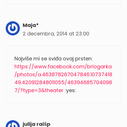
Maja*
2 decembra, 2014 at 23:00
Najviše mi se sviđa ovaj prsten:
https://www.facebook.com/brlogarka
/photos/a.463878267047846.10737418
49.420912848011055/46394685704098
7/?type=3&theater
:yes:
julija raišp