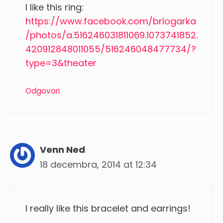
I like this ring:
https://www.facebook.com/brlogarka
/photos/a.516246031811069.1073741852.
420912848011055/516246048477734/?
type=3&theater
Odgovori
Venn Ned
18 decembra, 2014 at 12:34
I really like this bracelet and earrings!