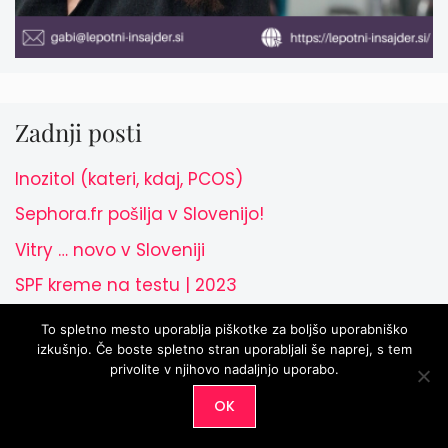
Zadnji posti
Inozitol (kateri, kdaj, PCOS)
Sephora.fr pošilja v Slovenijo!
Vitry … novo v Sloveniji
SPF kreme na testu | 2023
5 nasvetov pri izbiri parfuma
To spletno mesto uporablja piškotke za boljšo uporabniško
izkušnjo. Če boste spletno stran uporabljali še naprej, s tem
privolite v njihovo nadaljnjo uporabo.
Spoznajte avtorici
OK