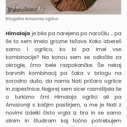
Brlogarka Amazonia ogrlica
Himalaja
je bila pa narejena po naročilu … pa
še to sem imela grozne težave. Kako izbereš
samo 1 ogrlico, ko bi pa imel vse
kombinacije? Na koncu sem se odločila za
okrogle, črno bele razpokančke. Še nekaj
barvnih kombinacij pa čaka v brlogu na
sorodno dušo, da nama Nati pričara ogrlice
in zapestnice. Najprej sem sicer razmišljala še
o turkizno črni Himalaja ogrlici ali pa
Amazoniji s kačjim pastirjem, a me je Nati z
novimi izdelki čisto vrgla iz tira in se samo
slinim in študiram kaj točno potrebujem