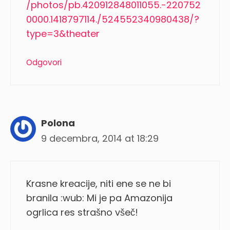
/photos/pb.420912848011055.-220752
0000.1418797114./524552340980438/?
type=3&theater
Odgovori
Polona
9 decembra, 2014 at 18:29
Krasne kreacije, niti ene se ne bi
branila :wub: Mi je pa Amazonija
ogrlica res strašno všeč!