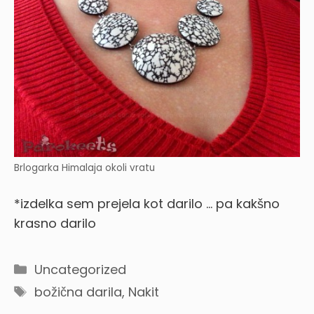
Brlogarka Himalaja okoli vratu
*izdelka sem prejela kot darilo … pa kakšno
krasno darilo
Categories
Uncategorized
Tags
božična darila
,
Nakit