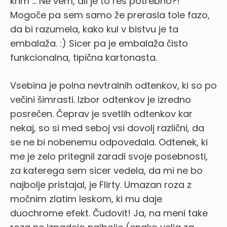
khm … Ne vem, ali je to res potrebno?!
Mogoče pa sem samo že prerasla tole fazo,
da bi razumela, kako kul v bistvu je ta
embalaža. :) Sicer pa je embalaža čisto
funkcionalna, tipična kartonasta.
Vsebina je polna nevtralnih odtenkov, ki so po
večini šimrasti. Izbor odtenkov je izredno
posrečen. Čeprav je svetlih odtenkov kar
nekaj, so si med seboj vsi dovolj različni, da
se ne bi nobenemu odpovedala. Odtenek, ki
me je zelo pritegnil zaradi svoje posebnosti,
za katerega sem sicer vedela, da mi ne bo
najbolje pristajal, je Flirty. Umazan roza z
močnim zlatim leskom, ki mu daje
duochrome efekt. Čudovit! Ja, na meni take