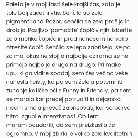
Paleta je v moji lasti šele krajši čas, zato je
tole bolj začetni vtis. Senčila so zelo
pigmentirana. Pozor, senčila se zelo prašijo in
drobijo. Pazljivo ‘pomočite’ čopič v njih. Izberite
zelo mehke čopiče in pred nanosom na veko
otresite čopič. Senčila se lepo zabrišejo, se pa
za moj okus ne slojijo najbolje oziroma se ne
primejo najbolje druga na drugo. Pri make
upu, ki ga vidite spodaj, sem čez večino veke
nanesla Feisty, ko pa sem želela potemniti
zunanje kotičke oči s Funny in Friendly, pa sem
se morala kar precej potruditi in dejansko
nisem smela preveč zabrisovati, ker so barve
hitro izgubile intenzivnost. Ob tem
moram poudariti, da sem preizkusila že
ogromno. V moji zbirki je veliko zelo kvalitetnih