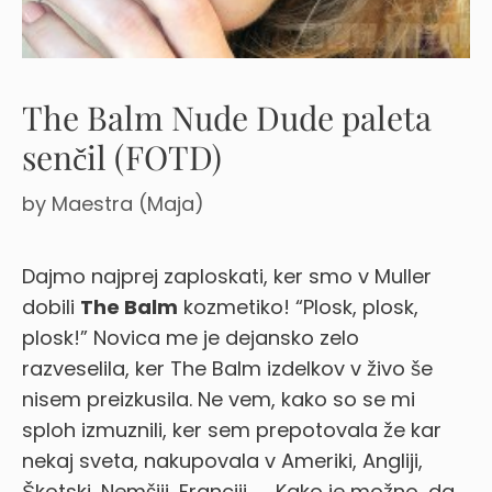
The Balm Nude Dude paleta
senčil (FOTD)
by
Maestra (Maja)
Dajmo najprej zaploskati, ker smo v Muller
dobili
The Balm
kozmetiko! “Plosk, plosk,
plosk!” Novica me je dejansko zelo
razveselila, ker The Balm izdelkov v živo še
nisem preizkusila. Ne vem, kako so se mi
sploh izmuznili, ker sem prepotovala že kar
nekaj sveta, nakupovala v Ameriki, Angliji,
Škotski, Nemčiji, Franciji, …. Kako je možno, da