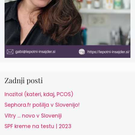
Zadnji posti
Inozitol (kateri, kdaj, PCOS)
Sephora.fr pošilja v Slovenijo!
Vitry … novo v Sloveniji
SPF kreme na testu | 2023