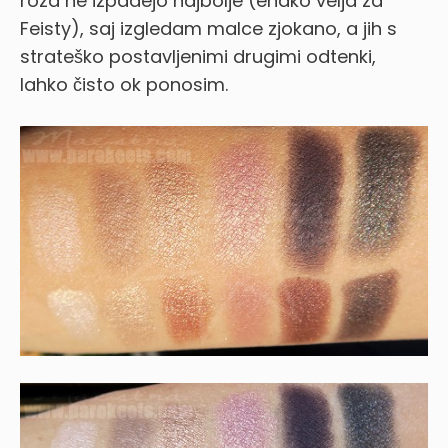
roza ne izpadejo najbolje (enako velja za
Feisty), saj izgledam malce zjokano, a jih s
strateško postavljenimi drugimi odtenki,
lahko čisto ok ponosim.