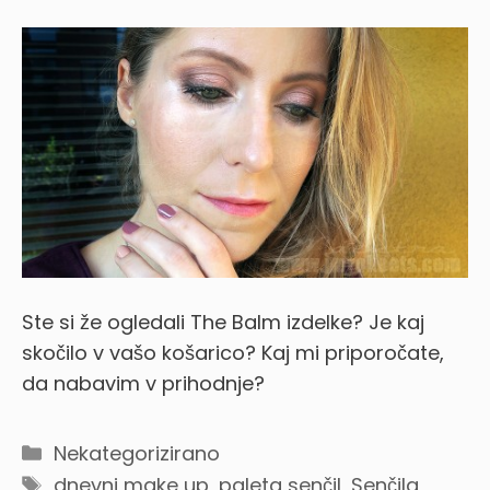
Ste si že ogledali The Balm izdelke? Je kaj
skočilo v vašo košarico? Kaj mi priporočate,
da nabavim v prihodnje?
Categories
Nekategorizirano
Tags
dnevni make up
,
paleta senčil
,
Senčila