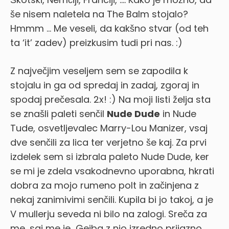
še nisem naletela na The Balm stojalo?
Hmmm … Me veseli, da kakšno stvar (od teh
ta ‘it’ zadev) preizkusim tudi pri nas. :)
Z največjim veseljem sem se zapodila k
stojalu in ga od spredaj in zadaj, zgoraj in
spodaj prečesala. 2x! :) Na moji listi želja sta
se znašli paleti senčil
Nude Dude
in Nude
Tude, osvetljevalec Marry-Lou Manizer, vsaj
dve senčili za lica ter verjetno še kaj. Za prvi
izdelek sem si izbrala paleto Nude Dude, ker
se mi je zdela vsakodnevno uporabna, hkrati
dobra za mojo rumeno polt in začinjena z
nekaj zanimivimi senčili. Kupila bi jo takoj, a je
V mullerju seveda ni bilo na zalogi. Sreča za
me, saj me je Gejba z njo izredno prijazno