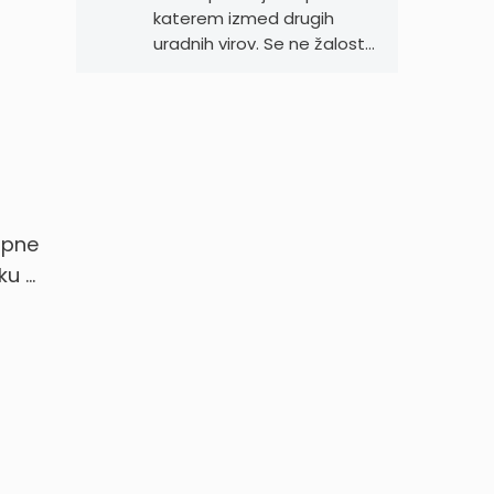
katerem izmed drugih
uradnih virov. Se ne žalost…
upne
ku …