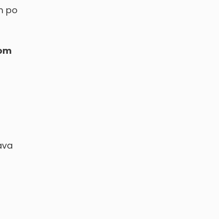
om po
nom
ava