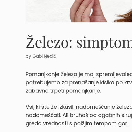
Železo: simpto
by
Gabi Nedič
Pomanjkanje železa je moj spremljevalec 
potrebujemo za prenašanje kisika po krvi 
zabavno trpeti pomanjkanje.
Vsi, ki ste že izkusili nadomeščanje želez
nadomeščati. Ali bruhaš od ogabnih sirupo
gredo vrednosti s polžjim tempom gor.