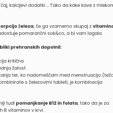
 čaj, kalcijevi dodatki … Tako da kake kave z mlek
rpcijo železa
, če ga vzamemo skupaj z
vitami
adostuje pomarančni sok&co, a bi vam lagala.
liki prehranskih dopolnil:
ija kritična
ednja žalost
kanja ter, ko nadomeščam med menstruacijo (tež
e kombinirate s železovimi tableti, je kombinacija
ji tudi
pomanjkanje B12 in folata
, tako da je za
h B vitaminov v krvi.