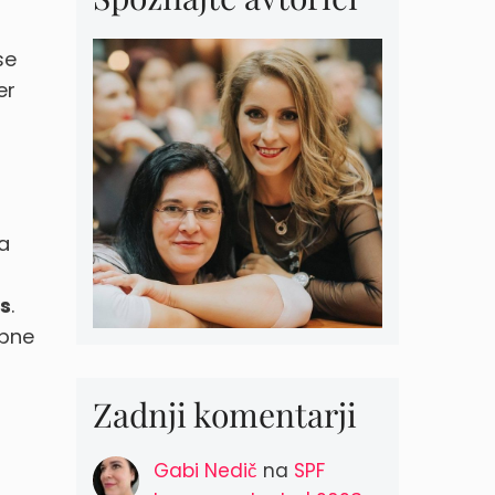
se
er
pa
s
.
obne
Zadnji komentarji
Gabi Nedič
na
SPF