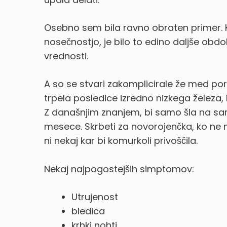
Osebno sem bila ravno obraten primer. 
nosečnostjo, je bilo to edino daljše obd
vrednosti.
A so se stvari zakomplicirale že med p
trpela posledice izredno nizkega železa, ki
Z današnjim znanjem, bi samo šla na sam
mesece. Skrbeti za novorojenčka, ko ne m
ni nekaj kar bi komurkoli privoščila.
Nekaj najpogostejših simptomov:
Utrujenost
bledica
krhki nohti