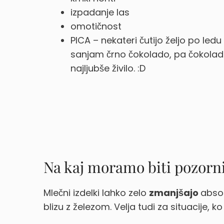
izpadanje las
omotičnost
PICA – nekateri čutijo željo po ledu
sanjam črno čokolado, pa čokolada 
najljubše živilo. :D
Na kaj moramo biti pozorni
Mlečni izdelki lahko zelo
zmanjšajo
absor
blizu z železom. Velja tudi za situacije, 