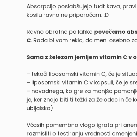
Absorpcijo poslabšujejo tudi: kava, pravi
kosilu ravno ne priporočam. :D
Ravno obratno pa lahko
povečamo abso
C
. Rada bi vam rekla, da meni osebno z
Sama z železom jemljem vitamin C v ob
– tekoči liposomski vitamin C, če je situac
– liposomski vitamin C v kapsuli, če je sr
– navadnega, ko gre za manjša pomanj
je, ker znajo biti ti težki za želodec in č
ubijalska)
Včasih pomembno vlogo igrata pri anemi
razmisliti o testiranju vrednosti omenjeni