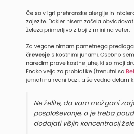
Če so v igri prehranske alergije in intol
zajezite. Dokler nisem začela obvladova
železa primerljivo z boji z mlini na veter.
Za vegane nimam pametnega predloga, 
črevesje
s kostnimi juhami. Osebno sem
naredim prave kostne juhe, ki so moji dru
Enako velja za probiotike (trenutni so
Bet
jemati na redni bazi, a še vedno delam k
Ne želite, da vam možgani zarja
posploševanje, a je treba pouda
dodajati višjih koncentracij želez