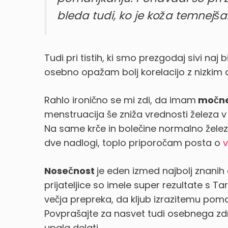
bleda tudi, ko je koža temnejša
Tudi pri tistih, ki smo prezgodaj sivi na
osebno opažam bolj korelacijo z nizkim 
Rahlo ironično se mi zdi, da imam
močne
menstruacija še zniža vrednosti železa v kr
Na same krče in bolečine normalno želez
dve nadlogi, toplo priporočam posta o
v
Nosečnost
je eden izmed najbolj znanih
prijateljice so imele super rezultate s Ta
večja prepreka, da kljub izrazitemu poma
Povprašajte za nasvet tudi osebnega zdr
upala delati.