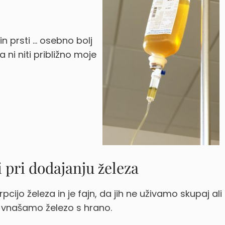
 in prsti … osebno bolj
ni niti približno moje
 pri dodajanju železa
pcijo železa in je fajn, da jih ne uživamo skupaj ali
ko vnašamo železo s hrano.