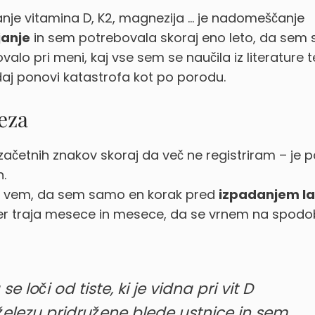
anje vitamina D, K2, magnezija … je nadomeščanje
janje
in sem potrebovala skoraj eno leto, da sem 
ovalo pri meni, kaj vse sem se naučila iz literature t
daj ponovi katastrofa kot po porodu.
eza
h začetnih znakov skoraj da več ne registriram – je 
.
i, vem, da sem samo en korak pred
izpadanjem la
ti, ker traja mesece in mesece, da se vrnem na spod
 loči od tiste, ki je vidna pri vit D
elezu pridružene blede ustnice in sem