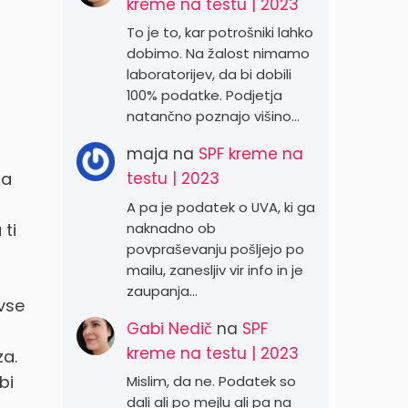
kreme na testu | 2023
To je to, kar potrošniki lahko
dobimo. Na žalost nimamo
laboratorijev, da bi dobili
100% podatke. Podjetja
natančno poznajo višino…
maja
na
SPF kreme na
na
testu | 2023
A pa je podatek o UVA, ki ga
naknadno ob
ti
povpraševanju pošljejo po
mailu, zanesljiv vir info in je
zaupanja…
 vse
Gabi Nedič
na
SPF
kreme na testu | 2023
za.
bi
Mislim, da ne. Podatek so
dali ali po mejlu ali pa na