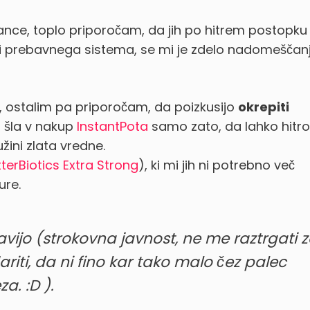
erance, toplo priporočam, da jih po hitrem postopku
ti prebavnega sistema, se mi je zdelo nadomeščan
ostalim pa priporočam, da poizkusijo
okrepiti
 šla v nakup
InstantPota
samo zato, da lahko hitro
žini zlata vredne.
terBiotics Extra Strong
), ki mi jih ni potrebno več
ure.
vijo (strokovna javnost, ne me raztrgati 
riti, da ni fino kar tako malo čez palec
a. :D ).