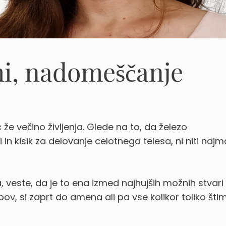
mi, nadomeščanje
že večino življenja. Glede na to, da železo
in kisik za delovanje celotnega telesa, ni niti najm
a, veste, da je to ena izmed najhujših možnih stvari
v, si zaprt do amena ali pa vse kolikor toliko šti