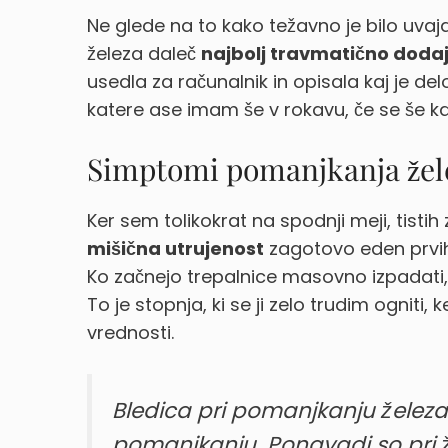
Ne glede na to kako težavno je bilo uvaj
železa daleč
najbolj travmatično doda
usedla za računalnik in opisala kaj je del
katere ase imam še v rokavu, če se še k
Simptomi pomanjkanja žel
Ker sem tolikokrat na spodnji meji, tisti
mišična utrujenost
zagotovo eden prvih
Ko začnejo trepalnice masovno izpadat
To je stopnja, ki se ji zelo trudim ogni
vrednosti.
Bledica pri pomanjkanju železa se
pomanjkanju. Ponavadi so pri ž