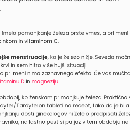
.
j bi imelo pomanjkanje železa prste vmes, a pri meni
cinkom in vitaminom C.
jše menstruacije
, ko je železo nižje. Seveda moč
vi in sem hitro v še hujši situaciji.
o pri meni nima zaznavnega efekta. Če vas mučita 
itaminu D
in
magneziju
.
 obdobij, ko ženskam primanjkuje železa. Praktično
rdyfer/Tardyferon tableti na recept, tako da je bila
njkanju dosti ginekologov ni želelo predpisati žele
avnika, na lastno pest si pa jaz v tem obdobju ne 