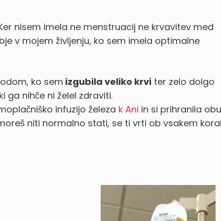
Ker nisem imela ne menstruacij ne krvavitev med
obje v mojem življenju, ko sem imela optimalne
orodom, ko sem
izgubila veliko krvi
ter zelo dolgo
 ga nihče ni želel zdraviti.
oplačniško infuzijo železa
k Ani
in si prihranila ob
oreš niti normalno stati, se ti vrti ob vsakem kora