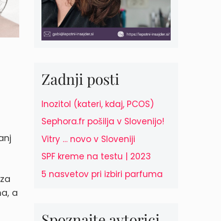
Zadnji posti
Inozitol (kateri, kdaj, PCOS)
Sephora.fr pošilja v Slovenijo!
anj
Vitry … novo v Sloveniji
SPF kreme na testu | 2023
5 nasvetov pri izbiri parfuma
 za
ma, a
Spoznajte avtorici