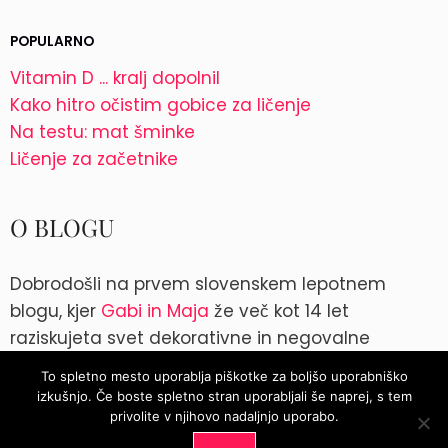
POPULARNO
Vitamin D ... kralj dopolnil
Kako hitro očistim gobice za ličenje
Na testu: mat šminke
Ličenje za začetnike
O BLOGU
Dobrodošli na prvem slovenskem lepotnem
blogu, kjer
Gabi in Maja
že več kot 14 let
raziskujeta svet dekorativne in negovalne
kozmetike. Kontakt: blog@parokeets.com
To spletno mesto uporablja piškotke za boljšo uporabniško
izkušnjo. Če boste spletno stran uporabljali še naprej, s tem
Instagram
Instagram
privolite v njihovo nadaljnjo uporabo.