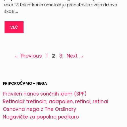
roko. 13 talentiranih umetnic je predstavilo svoje države
skozi …
VEČ
Page
Page
Page
←
Previous
1
2
3
Next
→
PRIPOROČAMO – NEGA
Pravilen nanos sončnih krem (SPF)
Retinoidi: tretinoin, adapalen, retinol, retinal
Osnovna nega z The Ordinary
Nogavičke za popolno pedikuro