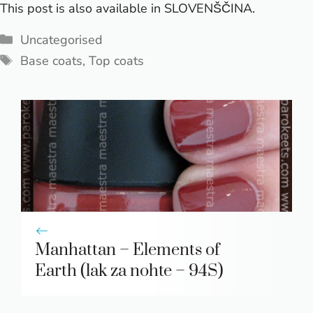
This post is also available in
SLOVENŠČINA
.
Categories
Uncategorised
Tags
Base coats
,
Top coats
Manhattan – Elements of
Earth (lak za nohte – 94S)