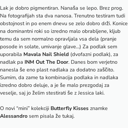
Lak je dobro pigmentiran. Nanaša se lepo. Brez prog.
Na fotografijah sta dva nanosa. Trenutno testiram tudi
obstojnost in po enem dnevu se zelo dobro drži. Konice
na dominantni roki so izredno malo obrabljene, kljub
temu da sem normalno opravljala vsa dela (pranje
posode in solate, umivanje glave…) Za podlak sem
uporabila
Mavala Nail Shield
(dvofazni podlak), za
nadlak pa
INM Out The Door
. Danes bom verjetno
nanesla še eno plast nadlaka za dodatno zaščito.
Sumim, da zame ta kombinacija podlaka in nadlaka
izredno dobro deluje, a je še malo prezgodaj za
veselje, saj jo želim stestirati še z Jessica laki.
O novi “mini” kolekciji
Butterfly Kisses
znamke
Alessandro
sem pisala že
tukaj
.