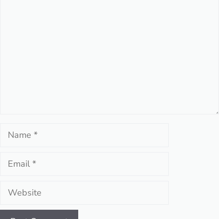
Comment
Name
Email
Website