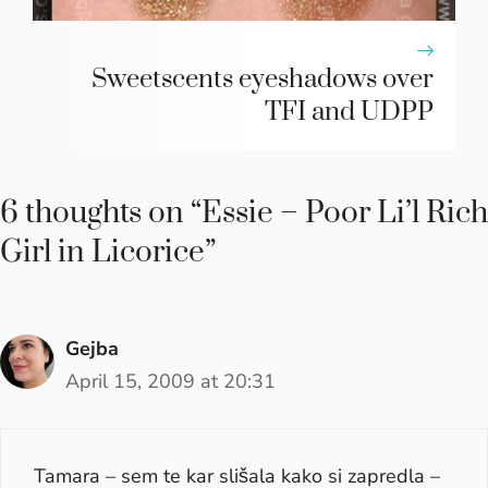
Sweetscents eyeshadows over
TFI and UDPP
6 thoughts on “Essie – Poor Li’l Rich
Girl in Licorice”
Gejba
April 15, 2009 at 20:31
Tamara – sem te kar slišala kako si zapredla –