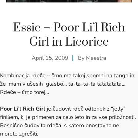
Essie – Poor Li’l Rich
Girl in Licorice
April 15, 2009
By
Maestra
Kombinacija rdeče – črno me takoj spomni na tango in
že imam v ušesih glasbo… ta-ta-ta-ta tatatatata…
Rdeče – črno torej…
Poor Li’l Rich Girl
je čudovit rdeč odtenek z “jelly”
finišem, ki je primeren za celo leto in za vse priložnosti.
Resnično čudovita rdeča, s katero enostavno ne
morete zgrešiti.