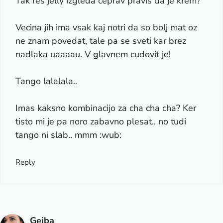
Tak res jelly izgleda ceprav pravis da je krem?
Vecina jih ima vsak kaj notri da so bolj mat oz
ne znam povedat, tale pa se sveti kar brez
nadlaka uaaaau. V glavnem cudovit je!
Tango lalalala..
Imas kaksno kombinacijo za cha cha cha? Ker
tisto mi je pa noro zabavno plesat.. no tudi
tango ni slab.. mmm :wub:
Reply
Gejba