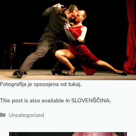
Fotografija je sposojena od
tukaj
.
This post is also available in
SLOVENŠČINA
.
Categories
Uncategorized