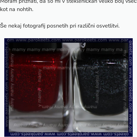
Moram priznati, da so mi v stekleničkah veliko bolj všeč
kot na nohtih.
Še nekaj fotografij posnetih pri različni osvetlitvi.