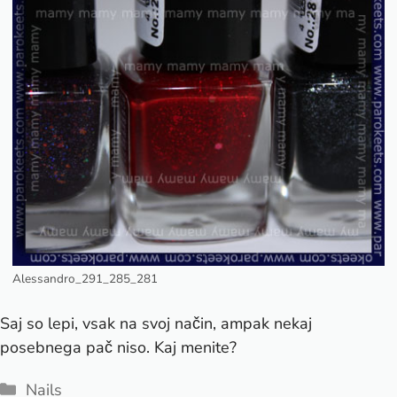
Alessandro_291_285_281
Saj so lepi, vsak na svoj način, ampak nekaj
posebnega pač niso. Kaj menite?
Categories
Nails