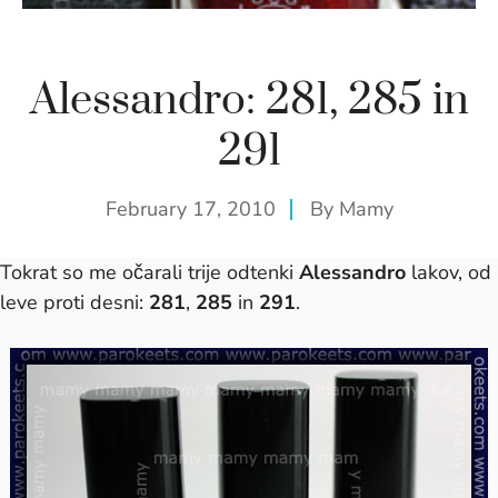
Alessandro: 281, 285 in
291
February 17, 2010
By
Mamy
Tokrat so me očarali trije odtenki
Alessandro
lakov, od
leve proti desni:
281
,
285
in
291
.