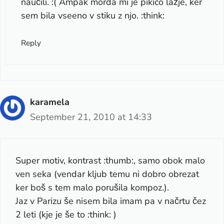
naučili. :( Ampak morda mi je pikico lažje, ker
sem bila vseeno v stiku z njo. :think:
Reply
karamela
September 21, 2010 at 14:33
Super motiv, kontrast :thumb:, samo obok malo
ven seka (vendar kljub temu ni dobro obrezat
ker boš s tem malo porušila kompoz.).
Jaz v Parizu še nisem bila imam pa v načrtu čez
2 leti (kje je še to :think: )