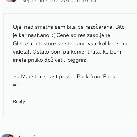
September 20, 2010 at 16:13
Oja, nad smetmi sem bila pa razočarana. Bilo
je kar nastlano. :( Cene so res zasoljene.
Glede arhitekture se strinjam (vsaj kolikor sem
videla). Ostalo bom pa komentirala, ko bom
imela priliko doživeti. :biggrin:
.-= Maestra´s last post …
Back from Paris …
=-.
Reply