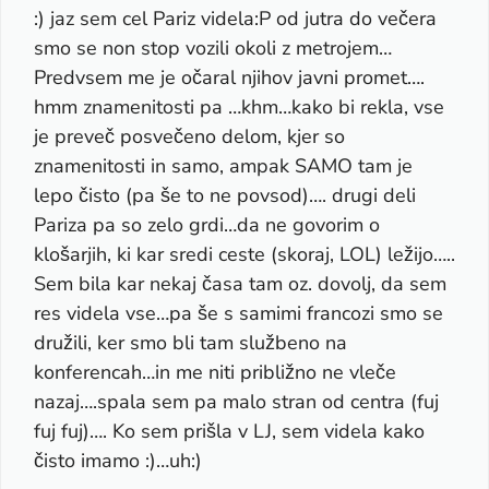
:) jaz sem cel Pariz videla:P od jutra do večera
smo se non stop vozili okoli z metrojem…
Predvsem me je očaral njihov javni promet….
hmm znamenitosti pa …khm…kako bi rekla, vse
je preveč posvečeno delom, kjer so
znamenitosti in samo, ampak SAMO tam je
lepo čisto (pa še to ne povsod)…. drugi deli
Pariza pa so zelo grdi…da ne govorim o
klošarjih, ki kar sredi ceste (skoraj, LOL) ležijo…..
Sem bila kar nekaj časa tam oz. dovolj, da sem
res videla vse…pa še s samimi francozi smo se
družili, ker smo bli tam službeno na
konferencah…in me niti približno ne vleče
nazaj….spala sem pa malo stran od centra (fuj
fuj fuj)…. Ko sem prišla v LJ, sem videla kako
čisto imamo :)…uh:)