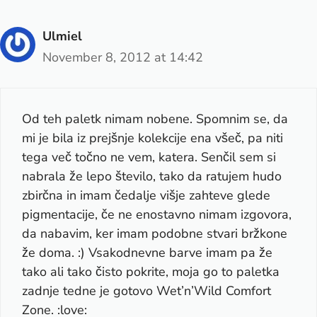
Ulmiel
November 8, 2012 at 14:42
Od teh paletk nimam nobene. Spomnim se, da
mi je bila iz prejšnje kolekcije ena všeč, pa niti
tega več točno ne vem, katera. Senčil sem si
nabrala že lepo število, tako da ratujem hudo
zbirčna in imam čedalje višje zahteve glede
pigmentacije, če ne enostavno nimam izgovora,
da nabavim, ker imam podobne stvari bržkone
že doma. :) Vsakodnevne barve imam pa že
tako ali tako čisto pokrite, moja go to paletka
zadnje tedne je gotovo Wet’n’Wild Comfort
Zone. :love: