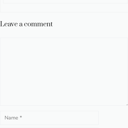
Leave a comment
Comment
Name