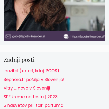
Zadnji posti
Inozitol (kateri, kdaj, PCOS)
Sephora.fr pošilja v Slovenijo!
Vitry … novo v Sloveniji
SPF kreme na testu | 2023
5 nasvetov pri izbiri parfuma