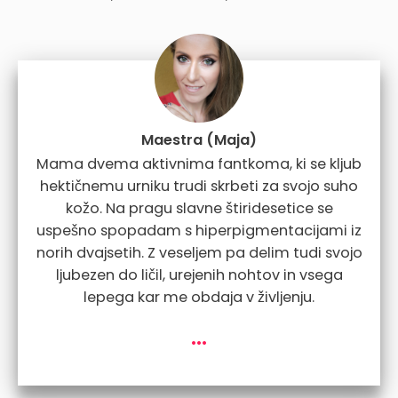
Maestra (Maja)
Mama dvema aktivnima fantkoma, ki se kljub
hektičnemu urniku trudi skrbeti za svojo suho
kožo. Na pragu slavne štiridesetice se
uspešno spopadam s hiperpigmentacijami iz
norih dvajsetih. Z veseljem pa delim tudi svojo
ljubezen do ličil, urejenih nohtov in vsega
lepega kar me obdaja v življenju.
...