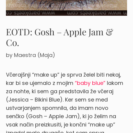
EOTD: Gosh – Apple Jam &
Co.
by
Maestra (Maja)
Včerajšnji “make up” je sprva želel biti nekaj,
kar bi se ujemalo z mojim
“baby blue”
lakom
za nohte, ki sem ga predstavila že včeraj
(Jessica – Bikini Blue). Ker sem se med
ustvarjanjem spomnila, da imam novo
senčko (Gosh – Apple Jam), ki jo želim na
vsak način preizkusiti, je končni “make up”
izpadel malo drugače, kot sem sprva