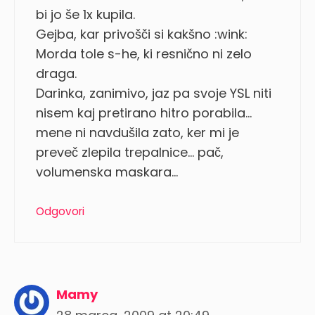
bi jo še 1x kupila.
Gejba, kar privošči si kakšno :wink:
Morda tole s-he, ki resnično ni zelo
draga.
Darinka, zanimivo, jaz pa svoje YSL niti
nisem kaj pretirano hitro porabila…
mene ni navdušila zato, ker mi je
preveč zlepila trepalnice… pač,
volumenska maskara…
Odgovori
Mamy