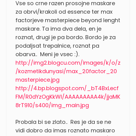
Vse so crne razen prosojne maskare
za obrvi/krakoli od essence ter max
factorjeve masterpiece beyond lenght
maskare. Ta ima dva dela, en je
roznat, drugi je pa bordo. Bordo je za
podaljsat trepalnice, roznat pa
obarva.. Meni je vsec :).
http://img2.blogcu.com/images/k/o/z
/kozmetikdunyasi/max_20factor_20
masterpiece.jpg
http://4.bp.blogspot.com/_bT4BxLecf
FM/R0dYzOgKkWI/AAAAAAAAA4k/jjaMK
8rT910/s400/img_main.jpg
Probala bi se zlato.. Res je da se ne
vidi dobro da imas roznato maskaro