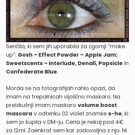
Senčila, ki sem jih uporabila za zgornji “make
up”:
Gosh – Effect Powder – Apple Jam;
Sweetscents – Interlude, Denali, Popsicle
in
Confederate Blue
.
Morda se na fotografijah rahlo opazi, da
imam na trepalnicah vijolično maskaro. Na
preizkušnji imam maskaro
volume boost
mascara
v odtenku 02 violet
znamke
s-he
, ki
sem jo kupila v DM-ju. Cena je nekaj pod 4€
za 12ml. Zaenkrat sem kar zadovoljna z njo. Ni