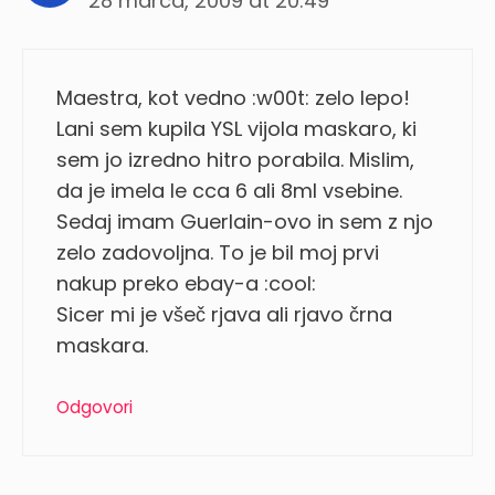
28 marca, 2009 at 20:49
Maestra, kot vedno :w00t: zelo lepo!
Lani sem kupila YSL vijola maskaro, ki
sem jo izredno hitro porabila. Mislim,
da je imela le cca 6 ali 8ml vsebine.
Sedaj imam Guerlain-ovo in sem z njo
zelo zadovoljna. To je bil moj prvi
nakup preko ebay-a :cool:
Sicer mi je všeč rjava ali rjavo črna
maskara.
Odgovori