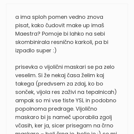
a ima sploh pomen vedno znova
pisat, kako čudovit make up imaš
Maestra? Pomoje bi lahko na sebi
skombinirala resnično karkoli, pa bi
izpadlo super :)
prisevka o vijolični maskari se pa zelo
veselim. Si že nekaj časa želim kaj
takega (predvsem za zdaj, ko bo
sonček, vijola res zaživi na tepalnicah)
ampak so mi vse tiste YSL in podobno
popolnoma predrage. Vijolično
maskaro bi js nameč uporabila zgolj
včasih, ker ja, sicer prisegam na črno
maskaro – bolj črna je, bolje je :) se mi