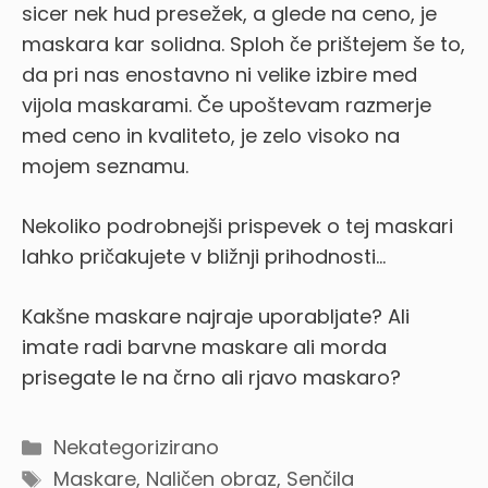
sicer nek hud presežek, a glede na ceno, je
maskara kar solidna. Sploh če prištejem še to,
da pri nas enostavno ni velike izbire med
vijola maskarami. Če upoštevam razmerje
med ceno in kvaliteto, je zelo visoko na
mojem seznamu.
Nekoliko podrobnejši prispevek o tej maskari
lahko pričakujete v bližnji prihodnosti…
Kakšne maskare najraje uporabljate? Ali
imate radi barvne maskare ali morda
prisegate le na črno ali rjavo maskaro?
Categories
Nekategorizirano
Tags
Maskare
,
Naličen obraz
,
Senčila