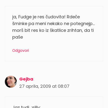
ja, Fudge je res čudovita! Rdeče
šminke pa meni nekako ne potegnejp…
morš bit res ko iz škatlice zrihtan, da ti
paše
Odgovori
Gejba
27 aprila, 2009 at 08:07
Jaz tudi. :silly: