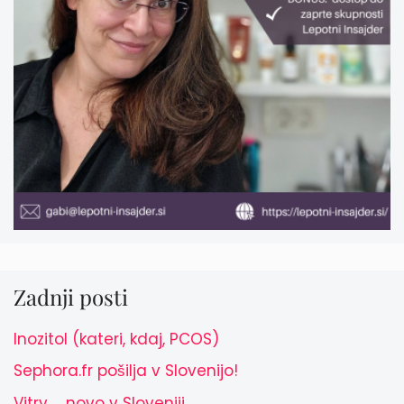
Zadnji posti
Inozitol (kateri, kdaj, PCOS)
Sephora.fr pošilja v Slovenijo!
Vitry … novo v Sloveniji