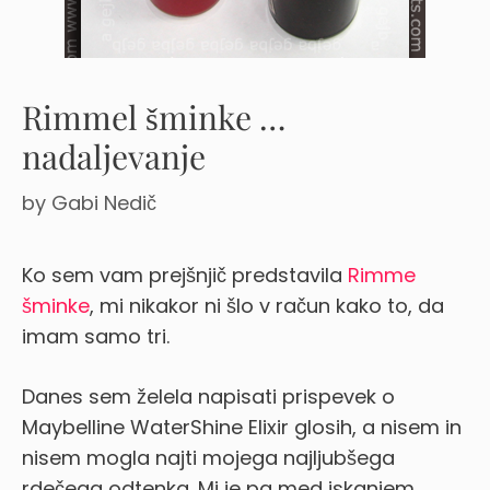
Rimmel šminke …
nadaljevanje
by
Gabi Nedič
Ko sem vam prejšnjič predstavila
Rimme
šminke
, mi nikakor ni šlo v račun kako to, da
imam samo tri.
Danes sem želela napisati prispevek o
Maybelline WaterShine Elixir glosih, a nisem in
nisem mogla najti mojega najljubšega
rdečega odtenka. Mi je pa med iskanjem