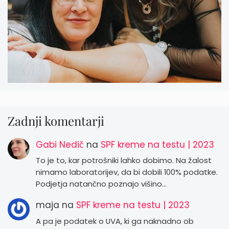
Zadnji komentarji
Gabi Nedič
na
SPF kreme na testu | 2023
To je to, kar potrošniki lahko dobimo. Na žalost
nimamo laboratorijev, da bi dobili 100% podatke.
Podjetja natančno poznajo višino…
maja
na
SPF kreme na testu | 2023
A pa je podatek o UVA, ki ga naknadno ob