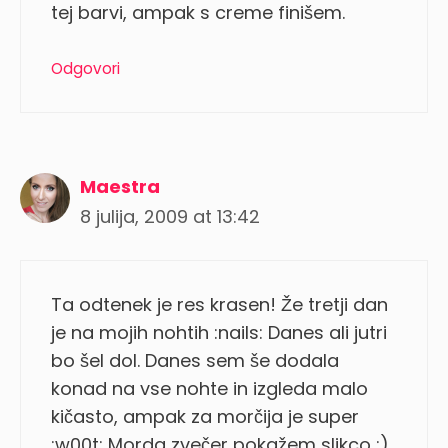
tej barvi, ampak s creme finišem.
Odgovori
Maestra
8 julija, 2009 at 13:42
Ta odtenek je res krasen! Že tretji dan
je na mojih nohtih :nails: Danes ali jutri
bo šel dol. Danes sem še dodala
konad na vse nohte in izgleda malo
kičasto, ampak za morčija je super
:w00t: Morda zvečer pokažem slikco ;)