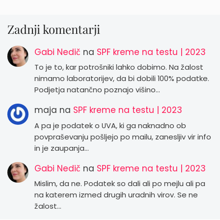
Zadnji komentarji
Gabi Nedič
na
SPF kreme na testu | 2023
To je to, kar potrošniki lahko dobimo. Na žalost
nimamo laboratorijev, da bi dobili 100% podatke.
Podjetja natančno poznajo višino…
maja
na
SPF kreme na testu | 2023
A pa je podatek o UVA, ki ga naknadno ob
povpraševanju pošljejo po mailu, zanesljiv vir info
in je zaupanja…
Gabi Nedič
na
SPF kreme na testu | 2023
Mislim, da ne. Podatek so dali ali po mejlu ali pa
na katerem izmed drugih uradnih virov. Se ne
žalost…