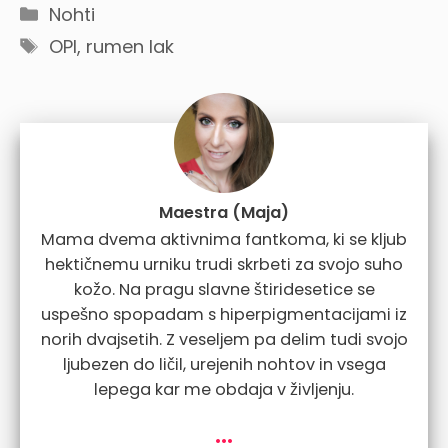
Categories
Nohti
Tags
OPI
,
rumen lak
Maestra (Maja)
Mama dvema aktivnima fantkoma, ki se kljub
hektičnemu urniku trudi skrbeti za svojo suho
kožo. Na pragu slavne štiridesetice se
uspešno spopadam s hiperpigmentacijami iz
norih dvajsetih. Z veseljem pa delim tudi svojo
ljubezen do ličil, urejenih nohtov in vsega
lepega kar me obdaja v življenju.
...