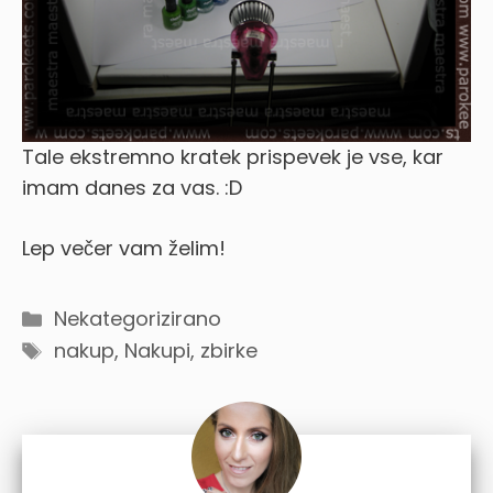
Tale ekstremno kratek prispevek je vse, kar
imam danes za vas. :D
Lep večer vam želim!
Categories
Nekategorizirano
Tags
nakup
,
Nakupi, zbirke