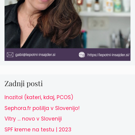
Zadnji posti
Inozitol (kateri, kdaj, PCOS)
Sephora.fr pošilja v Slovenijo!
Vitry … novo v Sloveniji
SPF kreme na testu | 2023