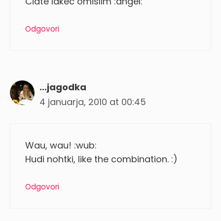
Ciate lakec omislim :angel:
Odgovori
...jagodka
4 januarja, 2010 at 00:45
Wau, wau! :wub:
Hudi nohtki, like the combination. :)
Odgovori