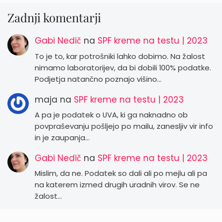
Zadnji komentarji
Gabi Nedič
na
SPF kreme na testu | 2023
To je to, kar potrošniki lahko dobimo. Na žalost
nimamo laboratorijev, da bi dobili 100% podatke.
Podjetja natančno poznajo višino…
maja
na
SPF kreme na testu | 2023
A pa je podatek o UVA, ki ga naknadno ob
povpraševanju pošljejo po mailu, zanesljiv vir info
in je zaupanja…
Gabi Nedič
na
SPF kreme na testu | 2023
Mislim, da ne. Podatek so dali ali po mejlu ali pa
na katerem izmed drugih uradnih virov. Se ne
žalost…