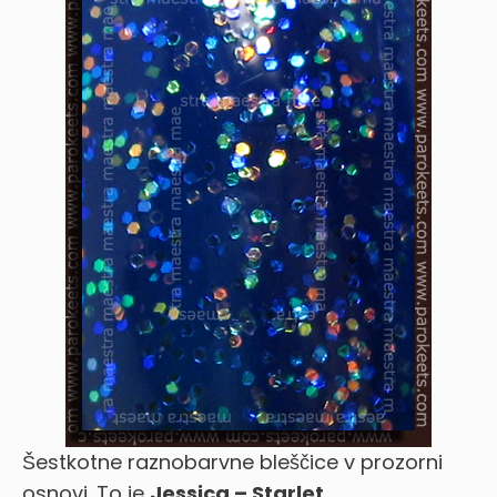
Šestkotne raznobarvne bleščice v prozorni
osnovi. To je
Jessica – Starlet
.