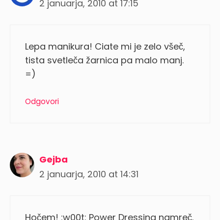
2 januarja, 2010 at 17:15
Lepa manikura! Ciate mi je zelo všeč,
tista svetleča žarnica pa malo manj.
=)
Odgovori
Gejba
2 januarja, 2010 at 14:31
Hočem! :w00t: Power Dressing namreč.