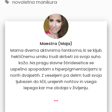
Tags
novoletna manikura
Maestra (Maja)
Mama dvema aktivnima fantkoma, ki se kljub
hektičnemu urniku trudi skrbeti za svojo suho
kožo. Na pragu slavne štiridesetice se
uspešno spopadam s hiperpigmentacijami iz
norih dvajsetih. Z veseljem pa delim tudi svojo
ljubezen do ličil, urejenih nohtov in vsega
lepega kar me obdaja v življenju.
...