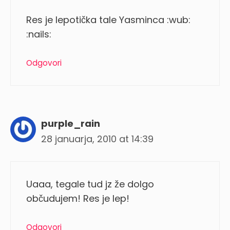
Res je lepotička tale Yasminca :wub:
:nails:
Odgovori
purple_rain
28 januarja, 2010 at 14:39
Uaaa, tegale tud jz že dolgo
občudujem! Res je lep!
Odgovori