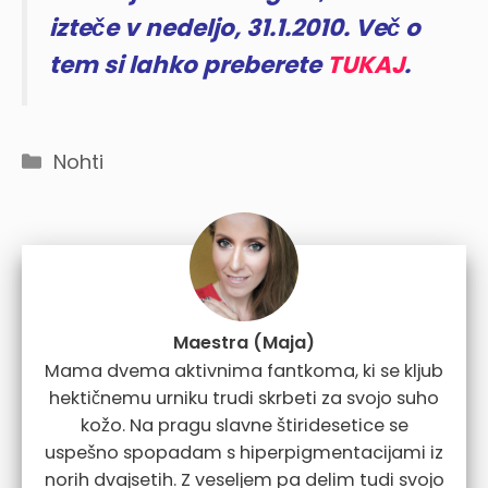
izteče v nedeljo, 31.1.2010. Več o
tem si lahko preberete
TUKAJ
.
Categories
Nohti
Maestra (Maja)
Mama dvema aktivnima fantkoma, ki se kljub
hektičnemu urniku trudi skrbeti za svojo suho
kožo. Na pragu slavne štiridesetice se
uspešno spopadam s hiperpigmentacijami iz
norih dvajsetih. Z veseljem pa delim tudi svojo