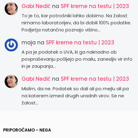
Gabi Nedič
na
SPF kreme na testu | 2023
To je to, kar potrošniki lahko dobimo. Na žalost
nimamo laboratorijev, da bi dobili 100% podatke.
Podjetja natančno poznajo višino…
maja
na
SPF kreme na testu | 2023
A pa je podatek o UVA, ki ga naknadno ob
povpraševanju pošljejo po mailu, zanesljiv vir info
in je zaupanja…
Gabi Nedič
na
SPF kreme na testu | 2023
Mislim, da ne. Podatek so dali ali po mejlu ali pa
na katerem izmed drugih uradnih virov. Se ne
žalost…
PRIPOROČAMO – NEGA