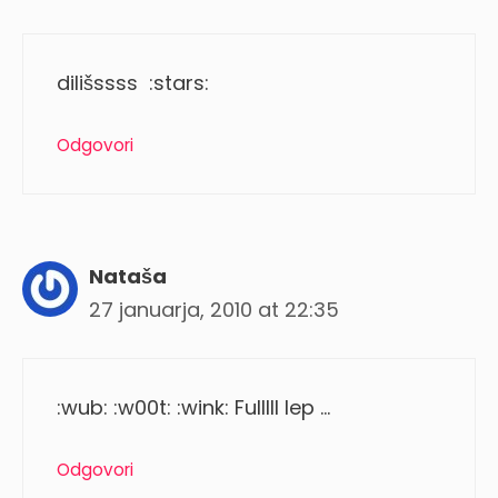
dilišssss :stars:
Odgovori
Nataša
27 januarja, 2010 at 22:35
:wub: :w00t: :wink: Fulllll lep …
Odgovori