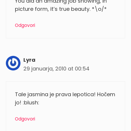
You did an amazing job showing, in
picture form, it’s true beauty. *\o/*
Odgovori
Lyra
29 januarja, 2010 at 00:54
Tale jasmina je prava lepotica! Hočem
jo! :blush:
Odgovori