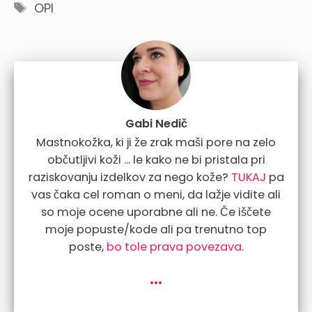
Tags
OPI
Gabi Nedič
Mastnokožka, ki ji že zrak maši pore na zelo
občutljivi koži ... le kako ne bi pristala pri
raziskovanju izdelkov za nego kože?
TUKAJ
pa
vas čaka cel roman o meni, da lažje vidite ali
so moje ocene uporabne ali ne. Če iščete
moje popuste/kode ali pa trenutno top
poste,
bo tole prava povezava
.
...