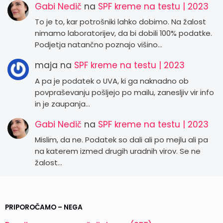
Gabi Nedič
na
SPF kreme na testu | 2023
To je to, kar potrošniki lahko dobimo. Na žalost
nimamo laboratorijev, da bi dobili 100% podatke.
Podjetja natančno poznajo višino…
maja
na
SPF kreme na testu | 2023
A pa je podatek o UVA, ki ga naknadno ob
povpraševanju pošljejo po mailu, zanesljiv vir info
in je zaupanja…
Gabi Nedič
na
SPF kreme na testu | 2023
Mislim, da ne. Podatek so dali ali po mejlu ali pa
na katerem izmed drugih uradnih virov. Se ne
žalost…
PRIPOROČAMO – NEGA