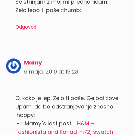
Se strinjam z mojimi predhonicami.
Zelo lepo ti paše :thumb:
Odgovori
Mamy
6 maja, 2010 at 19:23
O, kako je lep. Zelo ti paše, Gejba! :love:
Upam, da bo odstranjevanje znosno.
:happy:
.-= Mamy´s last post …
H&M –
Fashionista and Konad m72, swatch