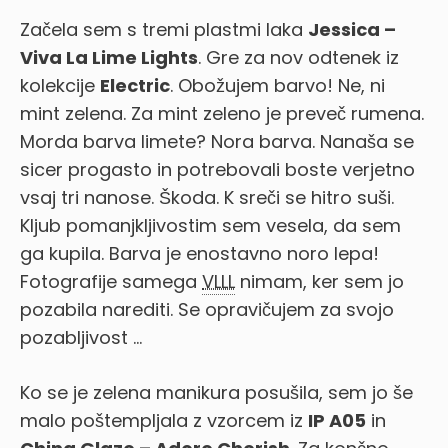
Začela sem s tremi plastmi laka
Jessica –
Viva La Lime Lights
. Gre za nov odtenek iz
kolekcije
Electric
. Obožujem barvo! Ne, ni
mint zelena. Za mint zeleno je preveč rumena.
Morda barva limete? Nora barva. Nanaša se
sicer progasto in potrebovali boste verjetno
vsaj tri nanose. Škoda. K sreči se hitro suši.
Kljub pomanjkljivostim sem vesela, da sem
ga kupila. Barva je enostavno noro lepa!
Fotografije samega
VLLL
nimam, ker sem jo
pozabila narediti. Se opravičujem za svojo
pozabljivost …
Ko se je zelena manikura posušila, sem jo še
malo poštempljala z vzorcem iz
IP A05
in