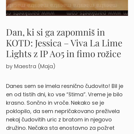
Dan, ki si ga zapomniš in
KOTD: Jessica – Viva La Lime
Lights z IP A05 in fimo rožice
by
Maestra (Maja)
Danes sem se imela resnično čudovito! Bil je
en od tistih dni, ko vse “štima”. Vreme je bilo
krasno. Sončno in vroče. Nekako se je
poklopilo, da sem nepričakovano preživela
nekaj čudovitih uric z bratom in njegovo
družino. Nečaka sta enostavno za požret