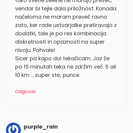
tako svetle zelene ne marajo preveč,
vendar bi tejle dala priložnost. Konada
načeloma ne maram preveč ravno
zato, ker rade ustvarjalke pretiravajo z
dodatki, tale je pa res kombinacija
diskretnosti in opaznosti na super
nivoju. Pohvale!
Sicer pa kapo dol tekačicam. Jaz že
po 15 minutah teka ne zdržim več. 5 ali
10 km … super ste, punce.
Odgovori
purple_rain