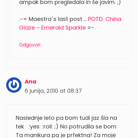
ampak bom pregledala in še javim. ;)
.-= Maestra´s last post …
POTD: China
Glaze – Emerald Sparkle
=-.
Odgovori
Ana
6 junija, 2010 at 08:37
Naslednje leto pa bom tudi jaz šla na
tek :yes: :roll: ;) No potrudila se bom
Ta manikura pa je prfektna! Za moje