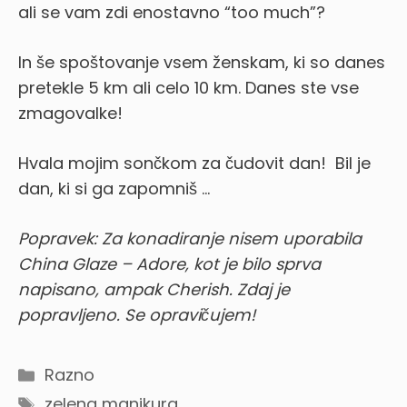
ali se vam zdi enostavno “too much”?
In še spoštovanje vsem ženskam, ki so danes
pretekle 5 km ali celo 10 km. Danes ste vse
zmagovalke!
Hvala mojim sončkom za čudovit dan! Bil je
dan, ki si ga zapomniš …
Popravek: Za konadiranje nisem uporabila
China Glaze – Adore, kot je bilo sprva
napisano, ampak Cherish. Zdaj je
popravljeno. Se opravičujem!
Categories
Razno
Tags
zelena manikura