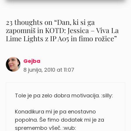
23 thoughts on “Dan, ki si ga
zapomniš in KOTD: Jessica – Viva La
Lime Lights z IP A05 in fimo rožice”
Gejba
8 junija, 2010 at 11:07
Tole je pa zelo dobra motivacija. :silly:
Konadikura mi je pa enostavno
popolna. Še fimo dodatek mi je za
spremembo všeč. :wub: