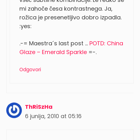
mi zahoče česa kontrastnega. Ja,
rožica je presenetljivo dobro izpadla.
:yes:
.-= Maestra´s last post …
POTD: China
Glaze – Emerald Sparkle
=-.
Odgovori
ThRiSzHa
6 junija, 2010 at 05:16