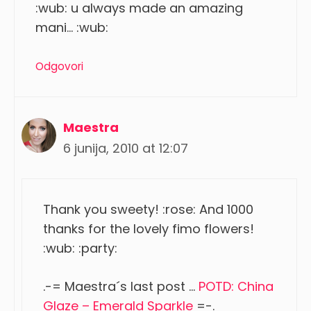
:wub: u always made an amazing
mani… :wub:
Odgovori
Maestra
6 junija, 2010 at 12:07
Thank you sweety! :rose: And 1000
thanks for the lovely fimo flowers!
:wub: :party:
.-= Maestra´s last post …
POTD: China
Glaze – Emerald Sparkle
=-.