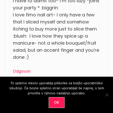
I have to admit too- I’m too lazy *joins
your party * :biggrin:
I love fimo nail art- I only have a few
that I sliced myself and somehow
itching to buy more just to slice them
:blush: I love how they spice up a
manicure- not a whole bouquet/fruit
salad, but an accent finger and you’re
done :)
Odgovori
To spletno mesto uporablja piškotke za boljšo uporabniško
izkušnjo. Če boste spletno stran uporabljali še naprej, s tem
Maestra
privolite v njihovo nadaljnjo uporabo.
6 junija, 2010 at 11:43
OK