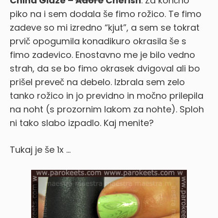
China Glaze –
Adore
Cherish
. Za končno
piko na i sem dodala še fimo rožico. Te fimo
zadeve so mi izredno “kjut”, a sem se tokrat
prvič opogumila konadikuro okrasila še s
fimo zadevico. Enostavno me je bilo vedno
strah, da se bo fimo okrasek dvigoval ali bo
prišel preveč na debelo. Izbrala sem zelo
tanko rožico in jo previdno in močno prilepila
na noht (s prozornim lakom za nohte). Sploh
ni tako slabo izpadlo. Kaj menite?
Tukaj je še 1x …