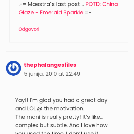
.-= Maestra´s last post …
POTD: China
Glaze – Emerald Sparkle
=-.
Odgovori
thephalangesfiles
5 junija, 2010 at 22:49
Yay!! I’m glad you had a great day
and LOL @ the motivation.
The mani is really pretty! It’s like…
complex but subtle. And I love how
you used the fimo. I don’t use it