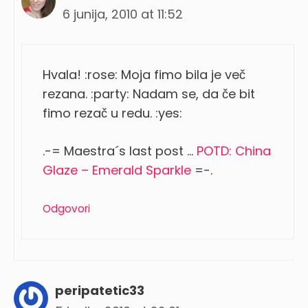
6 junija, 2010 at 11:52
Hvala! :rose: Moja fimo bila je več
rezana. :party: Nadam se, da če bit
fimo rezač u redu. :yes:
.-= Maestra´s last post …
POTD: China
Glaze – Emerald Sparkle
=-.
Odgovori
peripatetic33