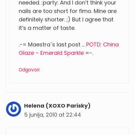
needed. :party: And I don’t think your
nails are too short for fimo. Mine are
definitely shorter. ;) But I agree that
it’s a matter of taste.
.-= Maestra´s last post …
POTD: China
Glaze – Emerald Sparkle
=-.
Odgovori
Helena (XOXO Parisky)
5 junija, 2010 at 22:44