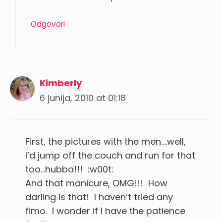
Odgovori
Kimberly
6 junija, 2010 at 01:18
First, the pictures with the men….well,
I’d jump off the couch and run for that
too…hubba!!! :w00t:
And that manicure, OMG!!! How
darling is that! I haven’t tried any
fimo. I wonder if I have the patience