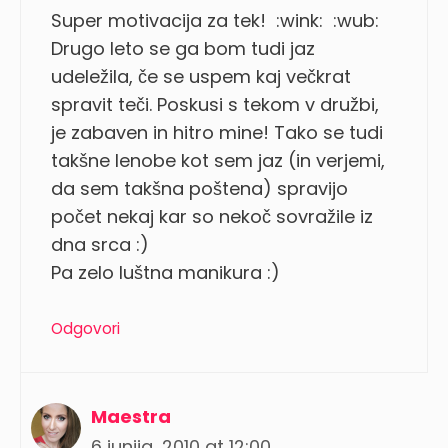
Super motivacija za tek! :wink: :wub:
Drugo leto se ga bom tudi jaz
udeležila, če se uspem kaj večkrat
spravit teči. Poskusi s tekom v družbi,
je zabaven in hitro mine! Tako se tudi
takšne lenobe kot sem jaz (in verjemi,
da sem takšna poštena) spravijo
počet nekaj kar so nekoč sovražile iz
dna srca :)
Pa zelo luštna manikura :)
Odgovori
Maestra
6 junija, 2010 at 12:00