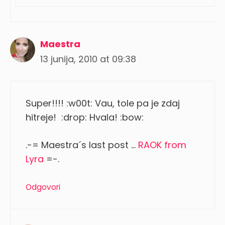
Maestra
13 junija, 2010 at 09:38
Super!!!! :w00t: Vau, tole pa je zdaj
hitreje! :drop: Hvala! :bow:
.-= Maestra´s last post …
RAOK from
Lyra
=-.
Odgovori