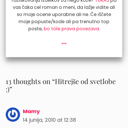
raziskovanju izdelkov za nego kože?
TUKAJ
pa
vas čaka cel roman o meni, da lažje vidite ali
so moje ocene uporabne ali ne. Če iščete
moje popuste/kode ali pa trenutno top
poste,
bo tole prava povezava
.
...
13 thoughts on “Hitrejše od svetlobe
:)”
Mamy
14 junija, 2010 at 12:38