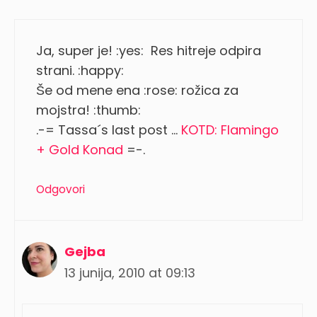
Ja, super je! :yes: Res hitreje odpira
strani. :happy:
Še od mene ena :rose: rožica za
mojstra! :thumb:
.-= Tassa´s last post …
KOTD: Flamingo
+ Gold Konad
=-.
Odgovori
Gejba
13 junija, 2010 at 09:13