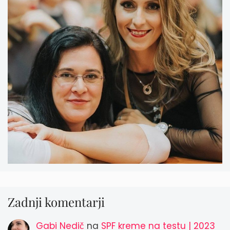
Zadnji komentarji
Gabi Nedič
na
SPF kreme na testu | 2023