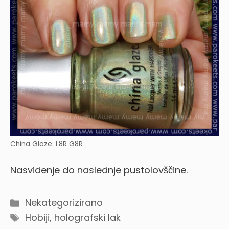
China Glaze: L8R G8R
Nasvidenje do naslednje pustolovščine.
Categories
Nekategorizirano
Tags
Hobiji
,
holografski lak