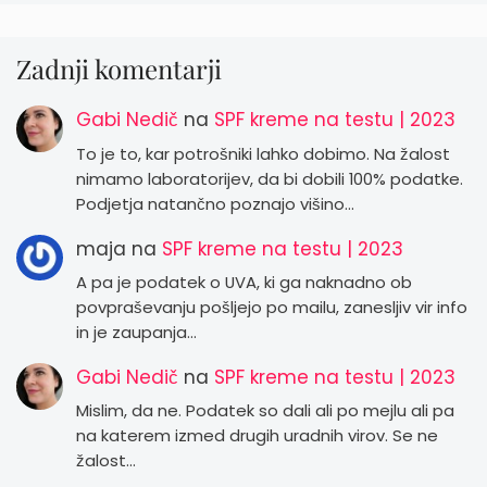
Zadnji komentarji
Gabi Nedič
na
SPF kreme na testu | 2023
To je to, kar potrošniki lahko dobimo. Na žalost
nimamo laboratorijev, da bi dobili 100% podatke.
Podjetja natančno poznajo višino…
maja
na
SPF kreme na testu | 2023
A pa je podatek o UVA, ki ga naknadno ob
povpraševanju pošljejo po mailu, zanesljiv vir info
in je zaupanja…
Gabi Nedič
na
SPF kreme na testu | 2023
Mislim, da ne. Podatek so dali ali po mejlu ali pa
na katerem izmed drugih uradnih virov. Se ne
žalost…