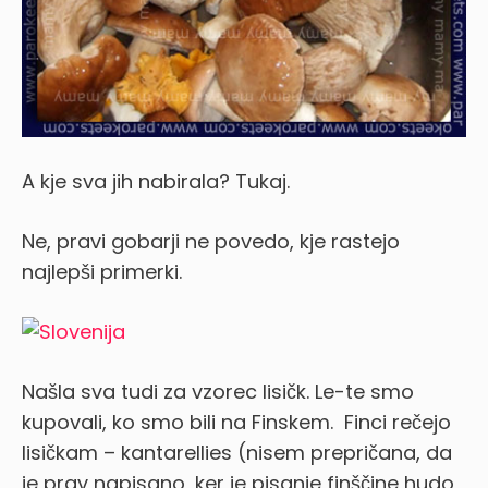
A kje sva jih nabirala? Tukaj.
Ne, pravi gobarji ne povedo, kje rastejo
najlepši primerki.
Našla sva tudi za vzorec lisičk. Le-te smo
kupovali, ko smo bili na Finskem. Finci rečejo
lisičkam – kantarellies (nisem prepričana, da
je prav napisano, ker je pisanje finščine hudo