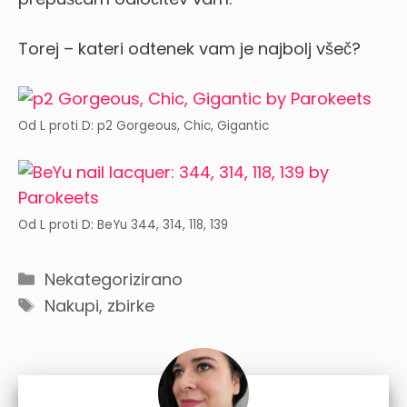
Torej – kateri odtenek vam je najbolj všeč?
Od L proti D: p2 Gorgeous, Chic, Gigantic
Od L proti D: BeYu 344, 314, 118, 139
Categories
Nekategorizirano
Tags
Nakupi, zbirke