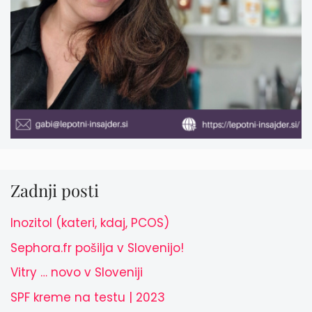
Zadnji posti
Inozitol (kateri, kdaj, PCOS)
Sephora.fr pošilja v Slovenijo!
Vitry … novo v Sloveniji
SPF kreme na testu | 2023