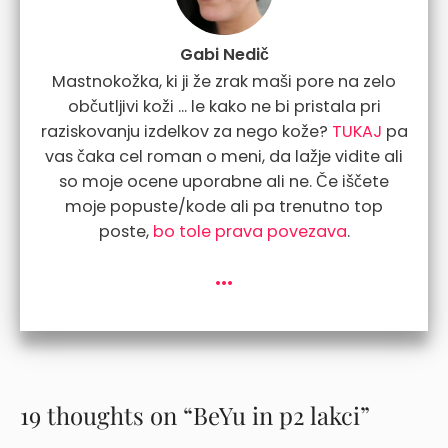
Gabi Nedič
Mastnokožka, ki ji že zrak maši pore na zelo
občutljivi koži ... le kako ne bi pristala pri
raziskovanju izdelkov za nego kože?
TUKAJ
pa
vas čaka cel roman o meni, da lažje vidite ali
so moje ocene uporabne ali ne. Če iščete
moje popuste/kode ali pa trenutno top
poste,
bo tole prava povezava
.
...
19 thoughts on “BeYu in p2 lakci”