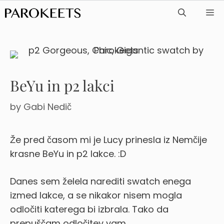
Skip
ME
to
content
BeYu in p2 lakci
by
Gabi Nedič
Že pred časom mi je Lucy prinesla iz Nemčije
krasne BeYu in p2 lakce. :D
Danes sem želela narediti swatch enega
izmed lakce, a se nikakor nisem mogla
odločiti katerega bi izbrala. Tako da
prepuščam odločitev vam.