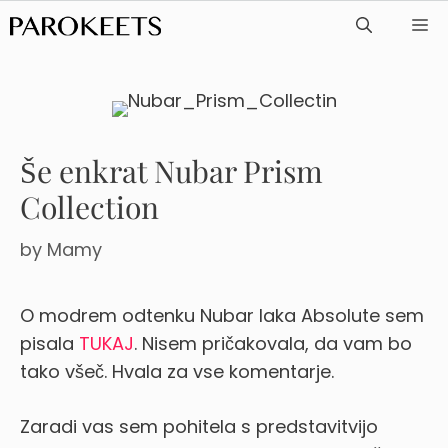
Skip
ME
to
content
Še enkrat Nubar Prism
Collection
by
Mamy
O modrem odtenku Nubar laka Absolute sem
pisala
TUKAJ
. Nisem pričakovala, da vam bo
tako všeč. Hvala za vse komentarje.
Zaradi vas sem pohitela s predstavitvijo