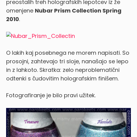
preostalih treh holografskih lepotcev iz že
omenjene
Nubar Prism Collection Spring
2010
.
O lakih kaj posebnega ne morem napisati. So
prosojni, zahtevajo tri sloje, nanašajo se lepo
in z lahkoto. Skratka: zelo neproblematični
odtenki s čudovitim holografskim finišem.
Fotografiranje je bilo pravi užitek.