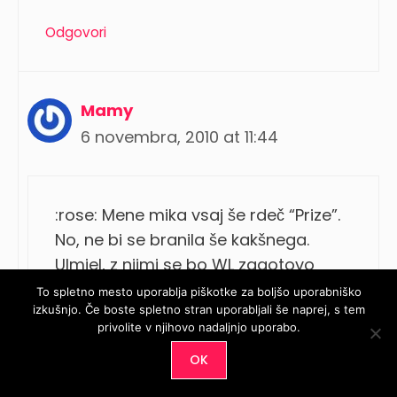
Odgovori
Mamy
6 novembra, 2010 at 11:44
:rose: Mene mika vsaj še rdeč “Prize”.
No, ne bi se branila še kakšnega.
Ulmiel, z njimi se bo WL zagotovo
podaljšala… :nervous:
To spletno mesto uporablja piškotke za boljšo uporabniško
izkušnjo. Če boste spletno stran uporabljali še naprej, s tem
privolite v njihovo nadaljnjo uporabo.
Odgovori
OK