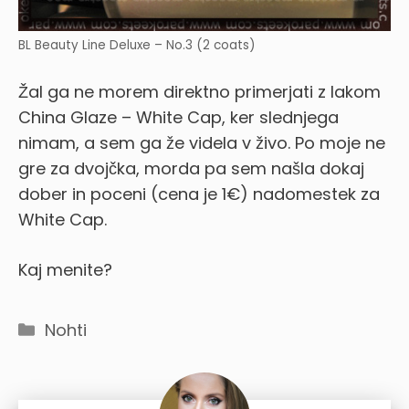
BL Beauty Line Deluxe – No.3 (2 coats)
Žal ga ne morem direktno primerjati z lakom
China Glaze – White Cap, ker slednjega
nimam, a sem ga že videla v živo. Po moje ne
gre za dvojčka, morda pa sem našla dokaj
dober in poceni (cena je 1€) nadomestek za
White Cap.
Kaj menite?
Categories
Nohti