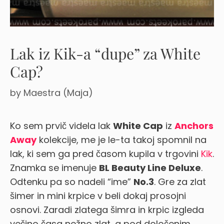
Lak iz Kik-a “dupe” za White
Cap?
by
Maestra (Maja)
Ko sem prvič videla lak
White Cap
iz
Anchors
Away
kolekcije, me je le-ta takoj spomnil na
lak, ki sem ga pred časom kupila v trgovini
Kik
.
Znamka se imenuje
BL Beauty Line Deluxe
.
Odtenku pa so nadeli “ime”
No.3
. Gre za zlat
šimer in mini krpice v beli dokaj prosojni
osnovi. Zaradi zlatega šimra in krpic izgleda
večino časa nežno zlat, a pod določenim