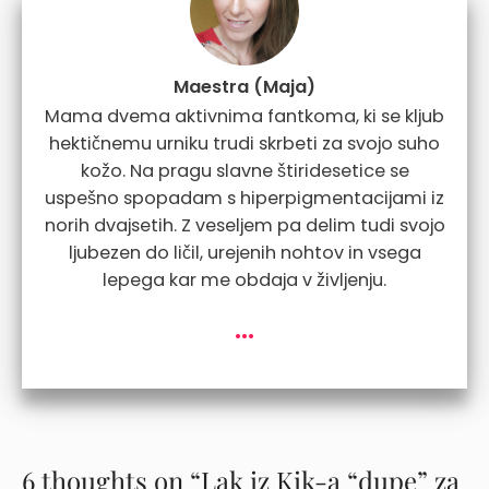
Maestra (Maja)
Mama dvema aktivnima fantkoma, ki se kljub
hektičnemu urniku trudi skrbeti za svojo suho
kožo. Na pragu slavne štiridesetice se
uspešno spopadam s hiperpigmentacijami iz
norih dvajsetih. Z veseljem pa delim tudi svojo
ljubezen do ličil, urejenih nohtov in vsega
lepega kar me obdaja v življenju.
...
6 thoughts on “Lak iz Kik-a “dupe” za