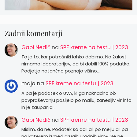
Zadnji komentarji
Gabi Nedič
na
SPF kreme na testu | 2023
To je to, kar potrošniki lahko dobimo. Na žalost
nimamo laboratorijev, da bi dobili 100% podatke.
Podjetja natančno poznajo višino…
maja
na
SPF kreme na testu | 2023
A pa je podatek o UVA, ki ga naknadno ob
povpraševanju pošljejo po mailu, zanesljiv vir info
in je zaupanja…
Gabi Nedič
na
SPF kreme na testu | 2023
Mislim, da ne. Podatek so dali ali po mejlu ali pa
na katerem izmed drugih uradnih virov. Se ne