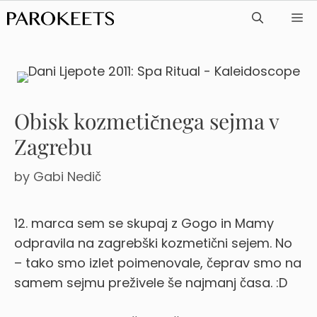
Skip
ME
to
content
Obisk kozmetičnega sejma v
Zagrebu
by
Gabi Nedič
12. marca sem se skupaj z Gogo in Mamy
odpravila na zagrebški kozmetični sejem. No
– tako smo izlet poimenovale, čeprav smo na
samem sejmu preživele še najmanj časa. :D