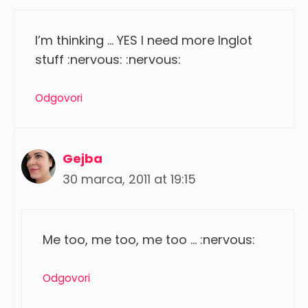
I’m thinking … YES I need more Inglot
stuff :nervous: :nervous:
Odgovori
Gejba
30 marca, 2011 at 19:15
Me too, me too, me too … :nervous:
Odgovori