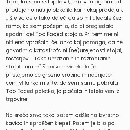
Takoj ko smo vstopile v (ne ravno ogromno)
prodajalno nas je obkolilo kar nekaj prodajalk
… šle so celo tako daleč, da so mi gledale čez
ramo, ko sem počepnila, da bi pregledala
spodnji del Too Faced stojala.
Pri tem me ni
niti ena vprašala, če lahko kaj pomaga, da ne
govorim o katastrofalni (ne)urejenosti stojal,
testerjev … Tako umazanih in razmetanih
stojal namreč še nisem videla. In če
prištejemo še grozno vročino in neprijeten
vonj, si lahko mislite, da sem samo pobrala
Too Faced paletko, jo plačala in letela ven iz
trgovine.
Na srečo smo takoj zatem odšle na izvrstno
kavico in sproščen klepet. Potem je bilo pa