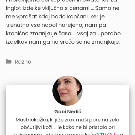
Inglot izdelke vključno s cenami … Samo ne
me vprašat kdaj bodo končani, ker je
trenutno vse napol narejeno, nam pa
kronično zmanjkuje časa … vsaj za uporabo
izdelkov nam ga na srečo še ne zmanjkuje.
Categories
Razno
Gabi Nedič
Mastnokožka, ki ji že zrak maši pore na zelo
občutljivi koži ... le kako ne bi pristala pri
raziskovanju izdelkov za nego kože?
TUKAJ
pa