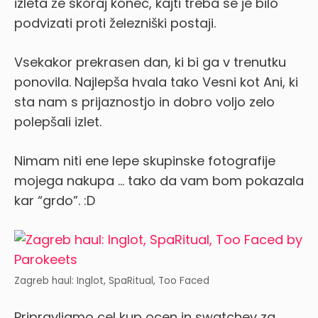
izleta že skoraj konec, kajti treba se je bilo
podvizati proti železniški postaji.
Vsekakor prekrasen dan, ki bi ga v trenutku
ponovila. Najlepša hvala tako Vesni kot Ani, ki
sta nam s prijaznostjo in dobro voljo zelo
polepšali izlet.
Nimam niti ene lepe skupinske fotografije
mojega nakupa … tako da vam bom pokazala
kar “grdo”. :D
Zagreb haul: Inglot, SpaRitual, Too Faced
Pripravljamo cel kup ocen in swatchev za