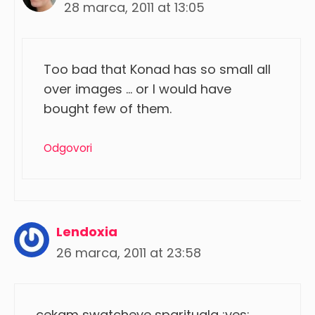
28 marca, 2011 at 13:05
Too bad that Konad has so small all
over images … or I would have
bought few of them.
Odgovori
Lendoxia
26 marca, 2011 at 23:58
cekam swatcheve sparituala :yes: