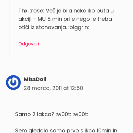
Thx. :rose: Več je bila nekoliko puta u
akciji – MU 5 min prije nego je treba
otiči iz stanovanja. :biggrin:
Odgovori
MissDoll
28 marca, 2011 at 12:50
Samo 2 lakca? :w00t: :w00t:
Sem gledala samo prvo slikco 10min in