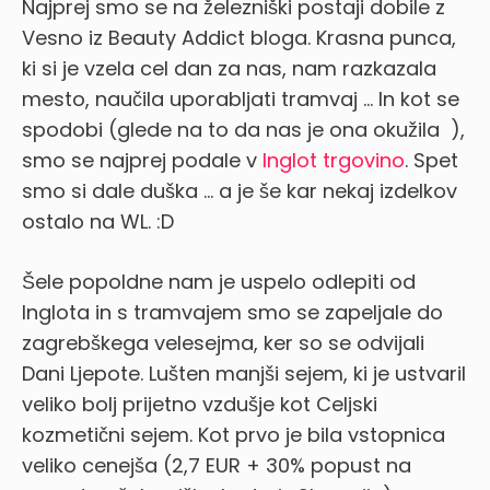
Najprej smo se na železniški postaji dobile z
Vesno iz Beauty Addict bloga. Krasna punca,
ki si je vzela cel dan za nas, nam razkazala
mesto, naučila uporabljati tramvaj … In kot se
spodobi (glede na to da nas je ona okužila
),
smo se najprej podale v
Inglot trgovino
. Spet
smo si dale duška … a je še kar nekaj izdelkov
ostalo na WL. :D
Šele popoldne nam je uspelo odlepiti od
Inglota in s tramvajem smo se zapeljale do
zagrebškega velesejma, ker so se odvijali
Dani Ljepote. Lušten manjši sejem, ki je ustvaril
veliko bolj prijetno vzdušje kot Celjski
kozmetični sejem. Kot prvo je bila vstopnica
veliko cenejša (2,7 EUR + 30% popust na