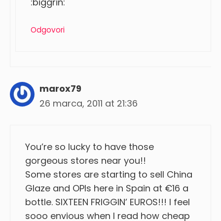
:biggrin:
Odgovori
marox79
26 marca, 2011 at 21:36
You’re so lucky to have those
gorgeous stores near you!!
Some stores are starting to sell China
Glaze and OPIs here in Spain at €16 a
bottle. SIXTEEN FRIGGIN’ EUROS!!! I feel
sooo envious when I read how cheap