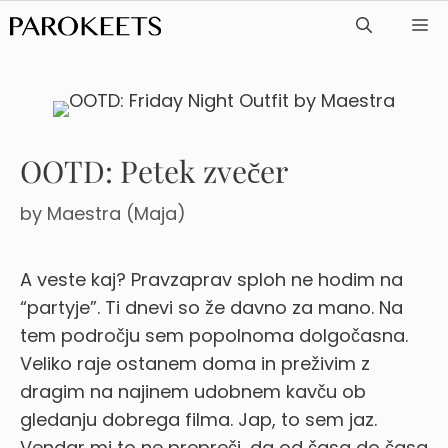
Skip
ME
to
content
OOTD: Petek zvečer
by
Maestra (Maja)
A veste kaj? Pravzaprav sploh ne hodim na
“partyje”. Ti dnevi so že davno za mano. Na
tem področju sem popolnoma dolgočasna.
Veliko raje ostanem doma in preživim z
dragim na najinem udobnem kavču ob
gledanju dobrega filma. Jap, to sem jaz.
Vendar mi to ne prepreči, da od časa do časa