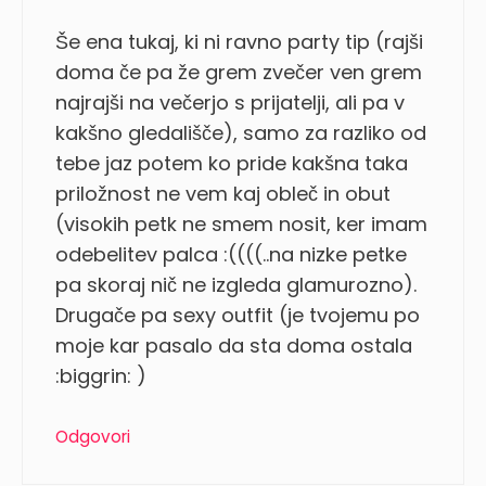
Še ena tukaj, ki ni ravno party tip (rajši
doma če pa že grem zvečer ven grem
najrajši na večerjo s prijatelji, ali pa v
kakšno gledališče), samo za razliko od
tebe jaz potem ko pride kakšna taka
priložnost ne vem kaj obleč in obut
(visokih petk ne smem nosit, ker imam
odebelitev palca :((((..na nizke petke
pa skoraj nič ne izgleda glamurozno).
Drugače pa sexy outfit (je tvojemu po
moje kar pasalo da sta doma ostala
:biggrin: )
Odgovori