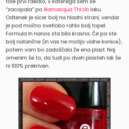
tole prvi rdečko, v katerega sem se
“zacopala” po
Illamasqua Throb
laku.
Odtenek je sicer bolj na hladni strani, vendar
je pod močno svetlobo rahlo bolj topel.
Formula in nanos sta bila krasna. Če pa ste
bolj natančne (in vas ne motijo vidne konice),
potem vam bo zadoščala že ena plast. Naj
omenim še to, da tudi po dveh plasteh lak še
ni 100% prekriven.