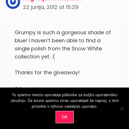
22 junija, 2012 at 15:29
Grumpy is such a gorgeous shade of
blue! I haven’t been able to find a
single polish from the Snow White
collection yet. :(
Thanks for the giveaway!
Odgovori
To spletno mesto uporablja piškotke za boljšo uporabniško
izkušnjo. Če boste spletno stran uporabljali še naprej, s tem
privolite v njihovo nadaljnjo uporabo.
OK
katkoc