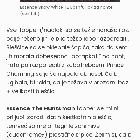
Essence Snow White TE Bashful lak za nohte
(swatch)
Vsei topperji/nadlaki so se težje nanašali oz.
bolje rečeno jih je bilo težko lepo razporediti.
Bleščice so se oklepale čopiča, tako da sem
jih morala dobesedno “potapkati” na noht,
nato pa razporediti z zobotrebcem. Prince
Charming se je še najbole obnesel. Če bi
ugibala, bi rekla, da je težava v prozorni bazi
+ velikosti bleščic.
Essence The Huntsman
topper se mi ni
priljubil zaradi zlatih šestkotnih bleščic,
temveč so me pritegnile zanimive
(duochrome?) plastične krpice. Želim si, da bi