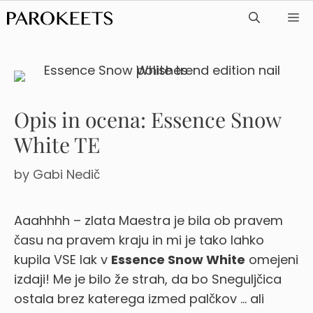
Skip
ME
to
content
Opis in ocena: Essence Snow
White TE
by
Gabi Nedič
Aaahhhh – zlata Maestra je bila ob pravem
času na pravem kraju in mi je tako lahko
kupila VSE lak v
Essence Snow White
omejeni
izdaji!
Me je bilo že strah, da bo Sneguljčica
ostala brez katerega izmed palčkov … ali