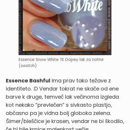
Essence Snow White TE Dopey lak za nohte
(swatch)
Essence Bashful
ima prav tako težave z
identiteto. :D Vendar tokrat ne skače od ene
barve k druge, temveč lak večinoma izgleda
kot nekako “prevlečen” s sivkasto plastjo,
občasno pa je vidna bolj globoka zelena.
Šimer/bleščice je krasen, vendar ne bi škodilo,
če bi bile krpice malenkost večje.