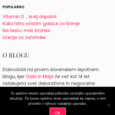
POPULARNO
Vitamin D ... kralj dopolnil
Kako hitro očistim gobice za ličenje
Na testu: mat šminke
Ličenje za začetnike
O BLOGU
Dobrodošli na prvem slovenskem lepotnem
blogu, kjer
Gabi in Maja
že več kot 14 let
raziskujeta svet dekorativne in negovalne
kozmetike. Kontakt: blog@parokeets.com
To spletno mesto uporablja piškotke za boljšo uporabniško
izkušnjo. Če boste spletno stran uporabljali še naprej, s tem
Instagram
Instagram
privolite v njihovo nadaljnjo uporabo.
OK