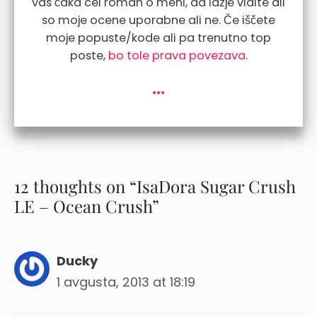
vas čaka cel roman o meni, da lažje vidite ali
so moje ocene uporabne ali ne. Če iščete
moje popuste/kode ali pa trenutno top
poste,
bo tole prava povezava
.
...
12 thoughts on “IsaDora Sugar Crush
LE – Ocean Crush”
Ducky
1 avgusta, 2013 at 18:19