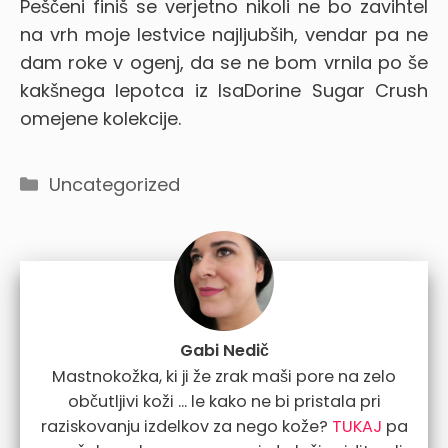
Peščeni finiš se verjetno nikoli ne bo zavihtel
na vrh moje lestvice najljubših, vendar pa ne
dam roke v ogenj, da se ne bom vrnila po še
kakšnega lepotca iz IsaDorine Sugar Crush
omejene kolekcije.
Categories
Uncategorized
Gabi Nedič
Mastnokožka, ki ji že zrak maši pore na zelo
občutljivi koži ... le kako ne bi pristala pri
raziskovanju izdelkov za nego kože?
TUKAJ
pa