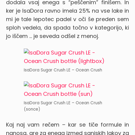
dodala vsaj enega s “peščenim” finišem. In
ker je IsaDora ravno imela 25% na vse lake in
mi je tale lepotec padel v oči še preden sem
sploh vedela, da spada točno v kategorijo, ki
jo iščem … je seveda odšel z menoj.
IsaDora Sugar Crush LE – Ocean Crush
IsaDora Sugar Crush LE – Ocean Crush
(sonce)
Kaj naj vam rečem – kar se tiče formule in
nanosa, gre za enega izmed sanjskih lakov za