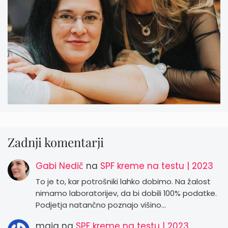
Zadnji komentarji
Gabi Nedič
na
SPF kreme na testu | 2023
To je to, kar potrošniki lahko dobimo. Na žalost
nimamo laboratorijev, da bi dobili 100% podatke.
Podjetja natančno poznajo višino…
maja
na
SPF kreme na testu | 2023