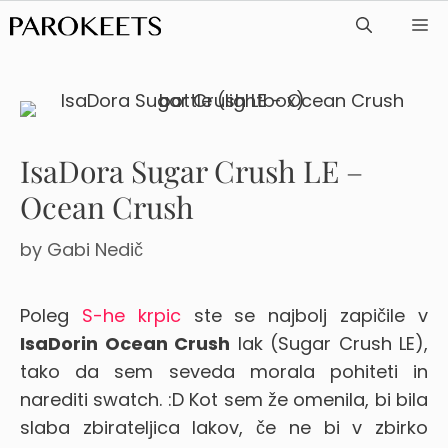
Skip
ME
to
content
IsaDora Sugar Crush LE –
Ocean Crush
by
Gabi Nedič
Poleg
S-he krpic
ste se najbolj zapičile v
IsaDorin Ocean Crush
lak (Sugar Crush LE),
tako da sem seveda morala pohiteti in
narediti swatch. :D Kot sem že omenila, bi bila
slaba zbirateljica lakov, če ne bi v zbirko