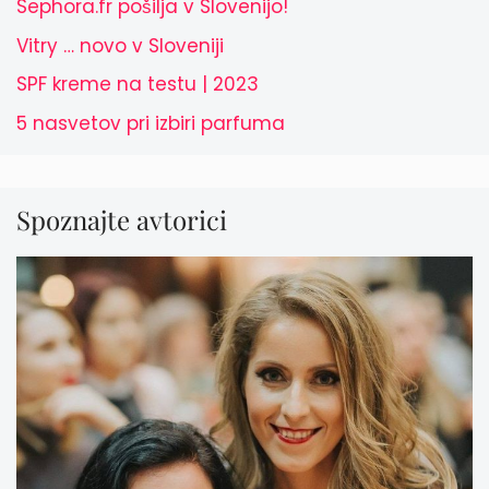
Sephora.fr pošilja v Slovenijo!
Vitry … novo v Sloveniji
SPF kreme na testu | 2023
5 nasvetov pri izbiri parfuma
Spoznajte avtorici