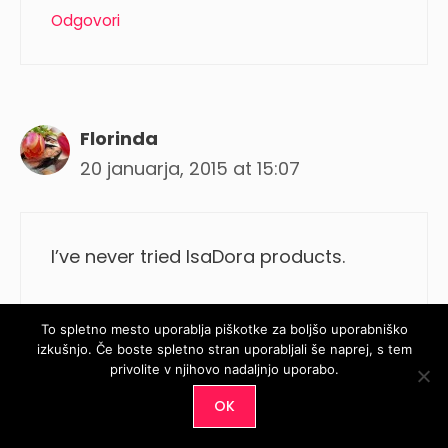
Odgovori
Florinda
20 januarja, 2015 at 15:07
I’ve never tried IsaDora products.
Odgovori
To spletno mesto uporablja piškotke za boljšo uporabniško
izkušnjo. Če boste spletno stran uporabljali še naprej, s tem
privolite v njihovo nadaljnjo uporabo.
OK
Cristina Popescu