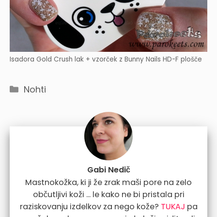
Isadora Gold Crush lak + vzorček z Bunny Nails HD-F plošče
Categories
Nohti
Gabi Nedič
Mastnokožka, ki ji že zrak maši pore na zelo
občutljivi koži ... le kako ne bi pristala pri
raziskovanju izdelkov za nego kože?
TUKAJ
pa