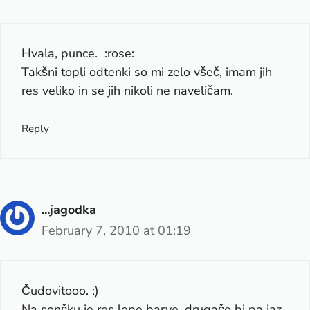
Hvala, punce. :rose:
Takšni topli odtenki so mi zelo všeč, imam jih
res veliko in se jih nikoli ne naveličam.
Reply
...jagodka
February 7, 2010 at 01:19
Čudovitooo. :)
Na sončku je res lepe barve, drugače bi pa jaz