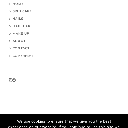
HOME
SKIN CARE
NAILS
HAIR CARE
MAKE UP
ABOUT
CONTACT
COPYRIGHT
© 2026 Parokeets.com
We use cookies to ensure that we give you the best
experience on our website. If you continue to use this site we