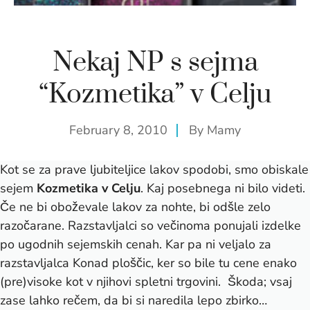
Nekaj NP s sejma
“Kozmetika” v Celju
February 8, 2010
By
Mamy
Kot se za prave ljubiteljice lakov spodobi, smo obiskale
sejem
Kozmetika v Celju
. Kaj posebnega ni bilo videti.
Če ne bi oboževale lakov za nohte, bi odšle zelo
razočarane. Razstavljalci so večinoma ponujali izdelke
po ugodnih sejemskih cenah. Kar pa ni veljalo za
razstavljalca Konad ploščic, ker so bile tu cene enako
(pre)visoke kot v njihovi spletni trgovini.
Škoda; vsaj
zase lahko rečem, da bi si naredila lepo zbirko…