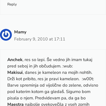
Reply
Mamy
February 9, 2010 at 17:11
Anchek
, res so lepi. Še vedno jih imam tukaj
pred seboj in jih občudujem. :wub:
Makisui
, danes je kameleon na mojih nohtih.
Drži kot pribito, res je pravi kameleon. :w00t:
Barve spreminja od vijolične do zelene, odvisno
pod katerim kotom ga gledaš. Sigurno bom
pisala o njem. Predvidevam pa, da ga bo
Maestra
najbolje ovekovečila z vseh zornih