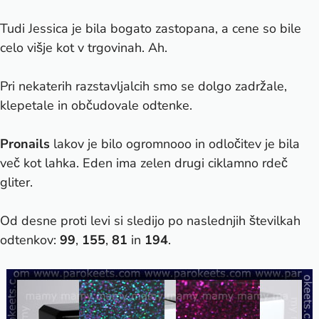
Tudi Jessica je bila bogato zastopana, a cene so bile
celo višje kot v trgovinah. Ah.
Pri nekaterih razstavljalcih smo se dolgo zadržale,
klepetale in občudovale odtenke.
Pronails
lakov je bilo ogromnooo in odločitev je bila
več kot lahka. Eden ima zelen drugi ciklamno rdeč
gliter.
Od desne proti levi si sledijo po naslednjih številkah
odtenkov:
99
,
155
,
81
in
194
.