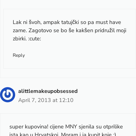
Lak ni švoh, ampak tatujčki so pa must have
zame. Zagotovo se bo še kakšen pridružil moji
zbirki. :cute:
Reply
alittlemakeupobsessed
April 7, 2013 at 12:10
super kupovina! cijene MNY sjenila su otprilike
ista kao u Hrvatskoj. Moram i ja kupit koje :)