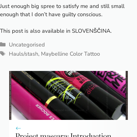
Just enough big spree to satisfy me and still small
enough that I don’t have guilty conscious.
This post is also available in
SLOVENŠČINA
.
Categories
Uncategorised
Tags
Hauls/stash
,
Maybelline Color Tattoo
Project mascara: Introduction