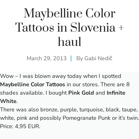
Maybelline Color
Tattoos in Slovenia +
haul
March 29, 2013
By
Gabi Nedič
Wow – I was blown away today when I spotted
Maybelline Color Tattoos
in our stores.
There are 8
shades available. I bought
Pink Gold
and
Infinite
White
.
There was also bronze, purple, turquoise, black, taupe,
white, pink and possibly Pomegranate Punk or it’s twin.
Price: 4,95 EUR.