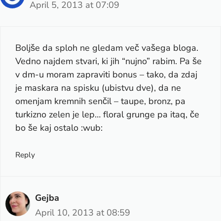
April 5, 2013 at 07:09
Boljše da sploh ne gledam več vašega bloga.
Vedno najdem stvari, ki jih “nujno” rabim. Pa še
v dm-u moram zapraviti bonus – tako, da zdaj
je maskara na spisku (ubistvu dve), da ne
omenjam kremnih senčil – taupe, bronz, pa
turkizno zelen je lep… floral grunge pa itaq, če
bo še kaj ostalo :wub:
Reply
Gejba
April 10, 2013 at 08:59