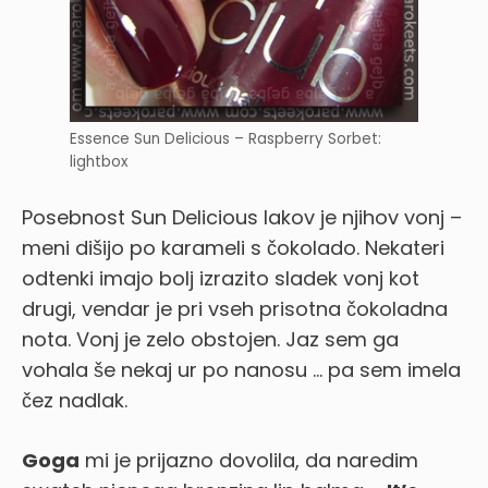
Essence Sun Delicious – Raspberry Sorbet:
lightbox
Posebnost Sun Delicious lakov je njihov vonj –
meni dišijo po karameli s čokolado. Nekateri
odtenki imajo bolj izrazito sladek vonj kot
drugi, vendar je pri vseh prisotna čokoladna
nota. Vonj je zelo obstojen. Jaz sem ga
vohala še nekaj ur po nanosu … pa sem imela
čez nadlak.
Goga
mi je prijazno dovolila, da naredim