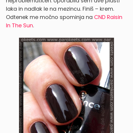
neproblematičen. Uporabila sem dve plasti
laka in nadlak le na mezincu. Finiš – krem.
Odtenek me močno spominja na
CND Raisin
In The Sun
.