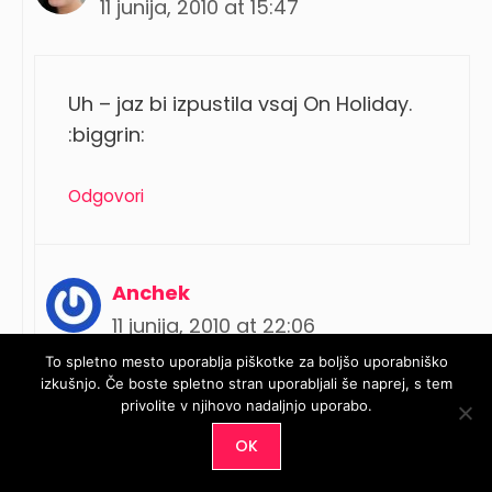
11 junija, 2010 at 15:47
Uh – jaz bi izpustila vsaj On Holiday.
:biggrin:
Odgovori
Anchek
11 junija, 2010 at 22:06
To spletno mesto uporablja piškotke za boljšo uporabniško
izkušnjo. Če boste spletno stran uporabljali še naprej, s tem
privolite v njihovo nadaljnjo uporabo.
hmm, meni je pa lep. Pa na tistem
OK
prstu ko sem ga poswatchala ni
izgledal prav nič frosty (samo na