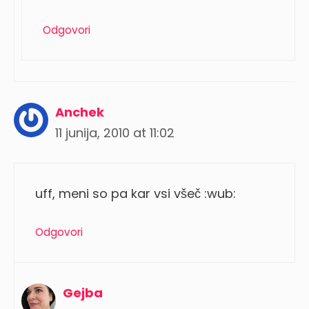
Odgovori
Anchek
11 junija, 2010 at 11:02
uff, meni so pa kar vsi všeč :wub:
Odgovori
Gejba