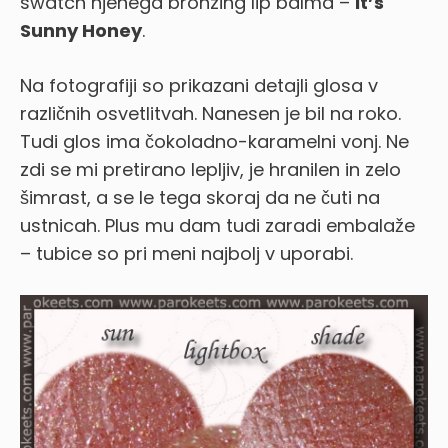
swatch njenega bronzing lip balma –
It’s
Sunny Honey
.
Na fotografiji so prikazani detajli glosa v
različnih osvetlitvah. Nanesen je bil na roko.
Tudi glos ima čokoladno-karamelni vonj. Ne
zdi se mi pretirano lepljiv, je hranilen in zelo
šimrast, a se le tega skoraj da ne čuti na
ustnicah. Plus mu dam tudi zaradi embalaže
– tubice so pri meni najbolj v uporabi.