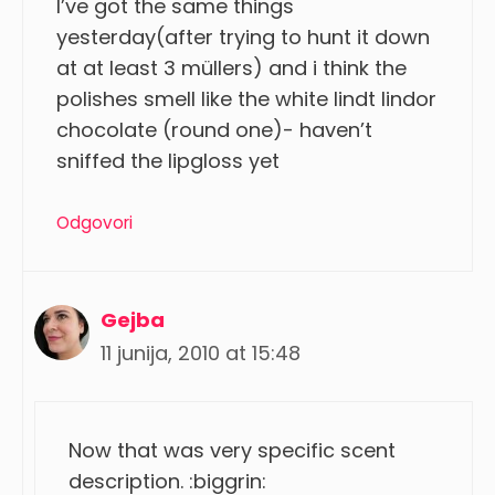
I’ve got the same things
yesterday(after trying to hunt it down
at at least 3 müllers) and i think the
polishes smell like the white lindt lindor
chocolate (round one)- haven’t
sniffed the lipgloss yet
Odgovori
Gejba
11 junija, 2010 at 15:48
Now that was very specific scent
description. :biggrin: