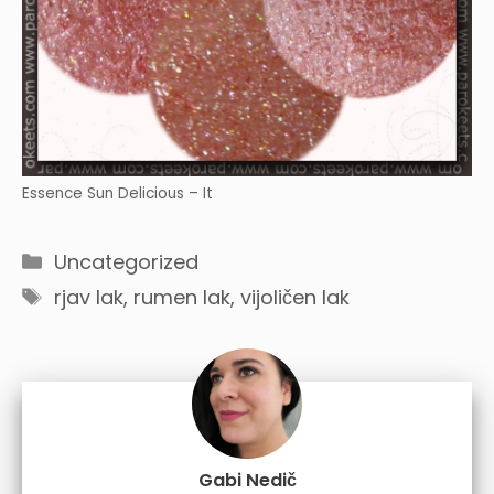
Essence Sun Delicious – It
Categories
Uncategorized
Tags
rjav lak
,
rumen lak
,
vijoličen lak
Gabi Nedič