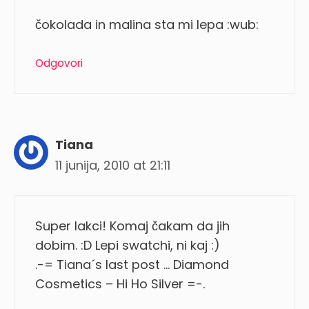
čokolada in malina sta mi lepa :wub:
Odgovori
Tiana
11 junija, 2010 at 21:11
Super lakci! Komaj čakam da jih
dobim. :D Lepi swatchi, ni kaj :)
.-= Tiana´s last post … Diamond
Cosmetics – Hi Ho Silver =-.