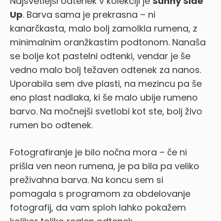
Najsvetlejši odtenek v kolekciji je
Sunny Side
Up
. Barva sama je prekrasna – ni
kanarčkasta, malo bolj zamolkla rumena, z
minimalnim oranžkastim podtonom. Nanaša
se bolje kot pastelni odtenki, vendar je še
vedno malo bolj težaven odtenek za nanos.
Uporabila sem dve plasti, na mezincu pa še
eno plast nadlaka, ki še malo ubije rumeno
barvo. Na močnejši svetlobi kot ste, bolj živo
rumen bo odtenek.
Fotografiranje je bilo nočna mora – če ni
prišla ven neon rumena, je pa bila pa veliko
preživahna barva. Na koncu sem si
pomagala s programom za obdelovanje
fotografij, da vam sploh lahko pokažem