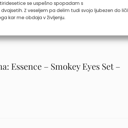
štiridesetice se uspešno spopadam s
vajsetih. Z veseljem pa delim tudi svojo ljubezen do ličil
ga kar me obdaja v življenju.
na: Essence – Smokey Eyes Set –