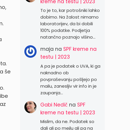
kreme na testu | 2023
no,
To je to, kar potrošniki lahko
dobimo. Na žalost nimamo
m.
laboratorijev, da bi dobili
100% podatke. Podjetja
natančno poznajo višino…
a
maja
na
SPF kreme na
testu | 2023
ta.
A pa je podatek o UVA, ki ga
la še
naknadno ob
povpraševanju pošljejo po
mailu, zanesljiv vir info in je
o.
zaupanja…
ibe
jaz
Gabi Nedič
na
SPF
kreme na testu | 2023
Mislim, da ne. Podatek so
dali ali po mejlu ali pa na