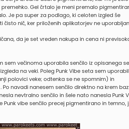
a premehko. Gel črtalo je meni premalo pigmentira
lo. Je pa super za podlago, ki celoten izgled še
čisto nič, ker priloženih aplikatorjev ne uporablja
ana, da je set vreden nakupa in cena ni previsok
em sem večinoma uporabila senčilo iz opisanega se
 izgleda na veki. Poleg Punk Vibe seta sem uporabi
ji polovici veke; odtenka se ne spomnim) in
. Po navadi nanesem senčilo direktno na krem baz
esla nevtralno senčilo in šele nato nanesla Punk V
 je Punk vibe senčilo precej pigmentirano in temno, 