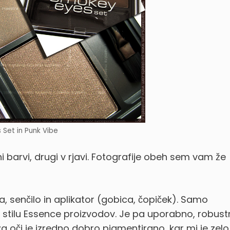
Set in Punk Vibe
ni barvi, drugi v rjavi. Fotografije obeh sem vam že
la, senčilo in aplikator (gobica, čopiček). Samo
 v stilu Essence proizvodov. Je pa uporabno, robus
a oči je izredno dobro pigmentirano, kar mi je zelo