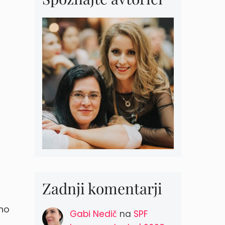
Zadnji komentarji
tno
Gabi Nedič
na
SPF