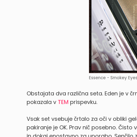
Essence - Smokey Eyes 
Obstajata dva različna seta. Eden je v čr
pokazala v
TEM
prispevku.
Vsak set vsebuje črtalo za oči v obliki ge
pakiranje je OK. Prav nič posebno. Čisto
in dokaj enostavno za uporabo. Senčilo z