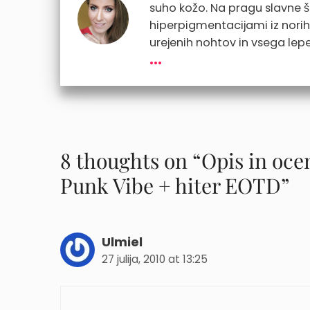
suho kožo. Na pragu slavne 
hiperpigmentacijami iz norih d
urejenih nohtov in vsega lepe
...
8 thoughts on “Opis in oce
Punk Vibe + hiter EOTD”
Ulmiel
27 julija, 2010 at 13:25