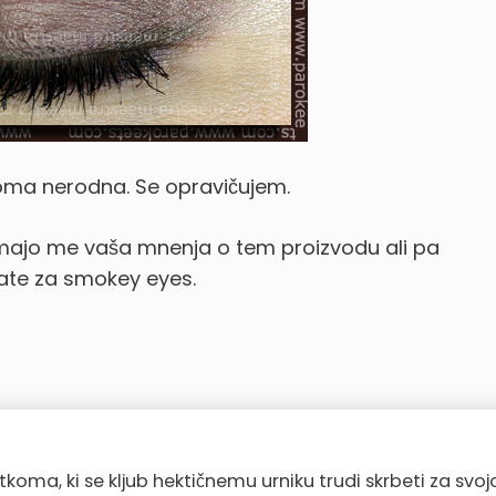
oma nerodna. Se opravičujem.
imajo me vaša mnenja o tem proizvodu ali pa
jate za smokey eyes.
a, ki se kljub hektičnemu urniku trudi skrbeti za svoj