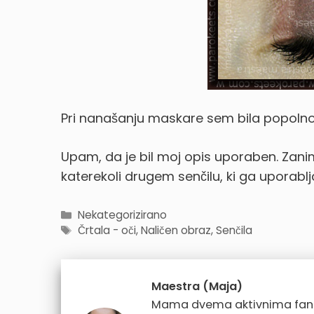
Pri nanašanju maskare sem bila popoln
Upam, da je bil moj opis uporaben. Zan
katerekoli drugem senčilu, ki ga uporabl
Categories
Nekategorizirano
Tags
Črtala - oči
,
Naličen obraz
,
Senčila
Maestra (Maja)
Mama dvema aktivnima fantkom