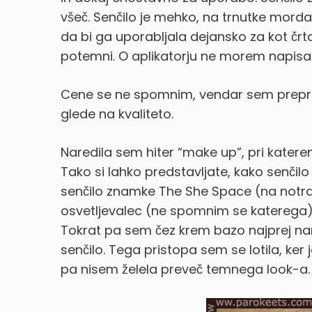
všeč. Senčilo je mehko, na trnutke mord
da bi ga uporabljala dejansko za kot črta
potemni. O aplikatorju ne morem napisati 
Cene se ne spomnim, vendar sem preprič
glede na kvaliteto.
Naredila sem hiter “make up”, pri kater
Tako si lahko predstavljate, kako senčilo
senčilo znamke The She Space (na notran
osvetljevalec (ne spomnim se katerega)
Tokrat pa sem čez krem bazo najprej nan
senčilo. Tega pristopa sem se lotila, ker
pa nisem želela preveč temnega look-a.