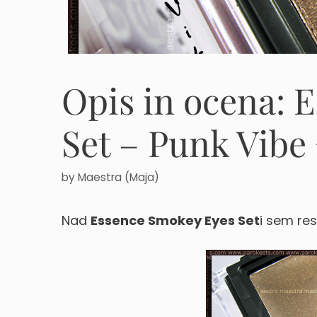
Opis in ocena: 
Set – Punk Vibe
by
Maestra (Maja)
Nad
Essence Smokey Eyes Set
i sem re